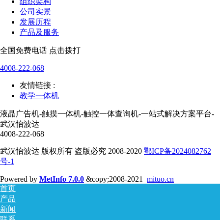
组织架构
公司实景
发展历程
产品及服务
全国免费电话 点击拨打
4008-222-068
友情链接 :
教学一体机
液晶广告机-触摸一体机-触控一体查询机-一站式解决方案平台-
武汉怡波达
4008-222-068
武汉怡波达 版权所有 盗版必究 2008-2020
鄂ICP备2024082762
号-1
Powered by
MetInfo 7.0.0
&copy;2008-2021
mituo.cn
首页
产品
新闻
联系