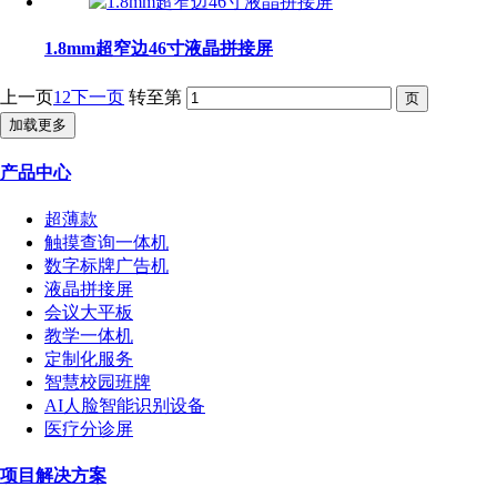
1.8mm超窄边46寸液晶拼接屏
上一页
1
2
下一页
转至第
加载更多
产品中心
超薄款
触摸查询一体机
数字标牌广告机
液晶拼接屏
会议大平板
教学一体机
定制化服务
智慧校园班牌
AI人脸智能识别设备
医疗分诊屏
项目解决方案