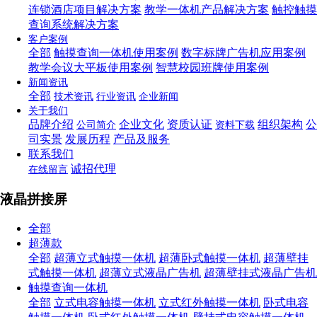
连锁酒店项目解决方案
教学一体机产品解决方案
触控触摸
查询系统解决方案
客户案例
全部
触摸查询一体机使用案例
数字标牌广告机应用案例
教学会议大平板使用案例
智慧校园班牌使用案例
新闻资讯
全部
技术资讯
行业资讯
企业新闻
关于我们
品牌介绍
企业文化
资质认证
组织架构
公
公司简介
资料下载
司实景
发展历程
产品及服务
联系我们
诚招代理
在线留言
液晶拼接屏
全部
超薄款
全部
超薄立式触摸一体机
超薄卧式触摸一体机
超薄壁挂
式触摸一体机
超薄立式液晶广告机
超薄壁挂式液晶广告机
触摸查询一体机
全部
立式电容触摸一体机
立式红外触摸一体机
卧式电容