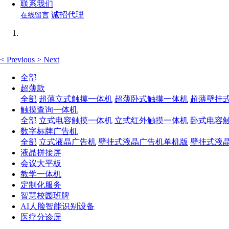
联系我们
诚招代理
在线留言
<
Previous
>
Next
全部
超薄款
全部
超薄立式触摸一体机
超薄卧式触摸一体机
超薄壁挂
触摸查询一体机
全部
立式电容触摸一体机
立式红外触摸一体机
卧式电容
数字标牌广告机
全部
立式液晶广告机
壁挂式液晶广告机单机版
壁挂式液
液晶拼接屏
会议大平板
教学一体机
定制化服务
智慧校园班牌
AI人脸智能识别设备
医疗分诊屏