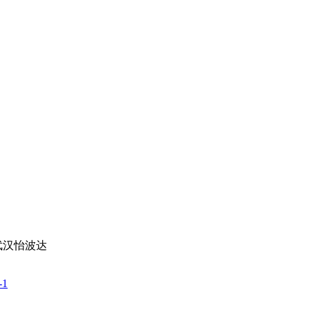
武汉怡波达
-1