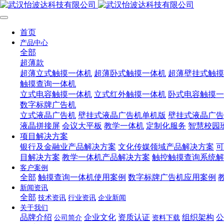
首页
产品中心
全部
超薄款
超薄立式触摸一体机
超薄卧式触摸一体机
超薄壁挂式触摸
触摸查询一体机
立式电容触摸一体机
立式红外触摸一体机
卧式电容触摸一
数字标牌广告机
立式液晶广告机
壁挂式液晶广告机单机版
壁挂式液晶广告
液晶拼接屏
会议大平板
教学一体机
定制化服务
智慧校园
项目解决方案
银行及金融业产品解决方案
文化传媒领域产品解决方案
可
目解决方案
教学一体机产品解决方案
触控触摸查询系统解
客户案例
全部
触摸查询一体机使用案例
数字标牌广告机应用案例
新闻资讯
全部
技术资讯
行业资讯
企业新闻
关于我们
品牌介绍
企业文化
资质认证
组织架构
公
公司简介
资料下载