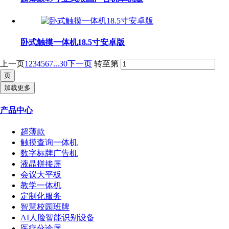
卧式触摸一体机18.5寸安卓版
上一页
1
2
3
4
5
6
7
...30
下一页
转至第
加载更多
产品中心
超薄款
触摸查询一体机
数字标牌广告机
液晶拼接屏
会议大平板
教学一体机
定制化服务
智慧校园班牌
AI人脸智能识别设备
医疗分诊屏