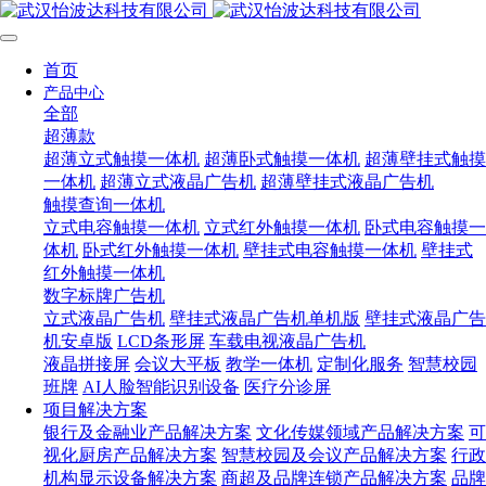
首页
产品中心
全部
超薄款
超薄立式触摸一体机
超薄卧式触摸一体机
超薄壁挂式触摸
一体机
超薄立式液晶广告机
超薄壁挂式液晶广告机
触摸查询一体机
立式电容触摸一体机
立式红外触摸一体机
卧式电容触摸一
体机
卧式红外触摸一体机
壁挂式电容触摸一体机
壁挂式
红外触摸一体机
数字标牌广告机
立式液晶广告机
壁挂式液晶广告机单机版
壁挂式液晶广告
机安卓版
LCD条形屏
车载电视液晶广告机
液晶拼接屏
会议大平板
教学一体机
定制化服务
智慧校园
班牌
AI人脸智能识别设备
医疗分诊屏
项目解决方案
银行及金融业产品解决方案
文化传媒领域产品解决方案
可
视化厨房产品解决方案
智慧校园及会议产品解决方案
行政
机构显示设备解决方案
商超及品牌连锁产品解决方案
品牌