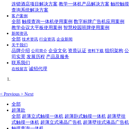
连锁酒店项目解决方案
教学一体机产品解决方案
触控触摸
查询系统解决方案
客户案例
全部
触摸查询一体机使用案例
数字标牌广告机应用案例
教学会议大平板使用案例
智慧校园班牌使用案例
新闻资讯
全部
技术资讯
行业资讯
企业新闻
关于我们
品牌介绍
企业文化
资质认证
组织架构
公
公司简介
资料下载
司实景
发展历程
产品及服务
联系我们
诚招代理
在线留言
<
Previous
>
Next
全部
超薄款
全部
超薄立式触摸一体机
超薄卧式触摸一体机
超薄壁挂
式触摸一体机
超薄立式液晶广告机
超薄壁挂式液晶广告机
触摸查询一体机