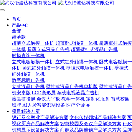
首页
产品中心
全部
超薄款
超薄立式触摸一体机
超薄卧式触摸一体机
超薄壁挂式触摸
一体机
超薄立式液晶广告机
超薄壁挂式液晶广告机
触摸查询一体机
立式电容触摸一体机
立式红外触摸一体机
卧式电容触摸一
体机
卧式红外触摸一体机
壁挂式电容触摸一体机
壁挂式
红外触摸一体机
数字标牌广告机
立式液晶广告机
壁挂式液晶广告机单机版
壁挂式液晶广告
机安卓版
LCD条形屏
车载电视液晶广告机
液晶拼接屏
会议大平板
教学一体机
定制化服务
智慧校园
班牌
AI人脸智能识别设备
医疗分诊屏
项目解决方案
银行及金融业产品解决方案
文化传媒领域产品解决方案
可
视化厨房产品解决方案
智慧校园及会议产品解决方案
行政
机构显示设备解决方案
商超及品牌连锁产品解决方案
品牌