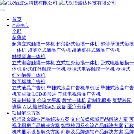
首页
产品中心
全部
超薄款
超薄立式触摸一体机
超薄卧式触摸一体机
超薄壁挂式触摸
一体机
超薄立式液晶广告机
超薄壁挂式液晶广告机
触摸查询一体机
立式电容触摸一体机
立式红外触摸一体机
卧式电容触摸一
体机
卧式红外触摸一体机
壁挂式电容触摸一体机
壁挂式
红外触摸一体机
数字标牌广告机
立式液晶广告机
壁挂式液晶广告机单机版
壁挂式液晶广告
机安卓版
LCD条形屏
车载电视液晶广告机
液晶拼接屏
会议大平板
教学一体机
定制化服务
智慧校园
班牌
AI人脸智能识别设备
医疗分诊屏
项目解决方案
银行及金融业产品解决方案
文化传媒领域产品解决方案
可
视化厨房产品解决方案
智慧校园及会议产品解决方案
行政
机构显示设备解决方案
商超及品牌连锁产品解决方案
品牌