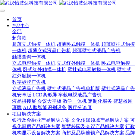
首页
产品中心
全部
超薄款
超薄立式触摸一体机
超薄卧式触摸一体机
超薄壁挂式触摸
一体机
超薄立式液晶广告机
超薄壁挂式液晶广告机
触摸查询一体机
立式电容触摸一体机
立式红外触摸一体机
卧式电容触摸一
体机
卧式红外触摸一体机
壁挂式电容触摸一体机
壁挂式
红外触摸一体机
数字标牌广告机
立式液晶广告机
壁挂式液晶广告机单机版
壁挂式液晶广告
机安卓版
LCD条形屏
车载电视液晶广告机
液晶拼接屏
会议大平板
教学一体机
定制化服务
智慧校园
班牌
AI人脸智能识别设备
医疗分诊屏
项目解决方案
银行及金融业产品解决方案
文化传媒领域产品解决方案
可
视化厨房产品解决方案
智慧校园及会议产品解决方案
行政
机构显示设备解决方案
商超及品牌连锁产品解决方案
品牌