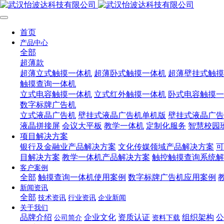
首页
产品中心
全部
超薄款
超薄立式触摸一体机
超薄卧式触摸一体机
超薄壁挂式触摸
触摸查询一体机
立式电容触摸一体机
立式红外触摸一体机
卧式电容触摸一
数字标牌广告机
立式液晶广告机
壁挂式液晶广告机单机版
壁挂式液晶广告
液晶拼接屏
会议大平板
教学一体机
定制化服务
智慧校园
项目解决方案
银行及金融业产品解决方案
文化传媒领域产品解决方案
可
目解决方案
教学一体机产品解决方案
触控触摸查询系统解
客户案例
全部
触摸查询一体机使用案例
数字标牌广告机应用案例
新闻资讯
全部
技术资讯
行业资讯
企业新闻
关于我们
品牌介绍
企业文化
资质认证
组织架构
公
公司简介
资料下载