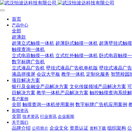
首页
产品中心
全部
超薄款
超薄立式触摸一体机
超薄卧式触摸一体机
超薄壁挂式触摸
触摸查询一体机
立式电容触摸一体机
立式红外触摸一体机
卧式电容触摸一
数字标牌广告机
立式液晶广告机
壁挂式液晶广告机单机版
壁挂式液晶广告
液晶拼接屏
会议大平板
教学一体机
定制化服务
智慧校园
项目解决方案
银行及金融业产品解决方案
文化传媒领域产品解决方案
可
目解决方案
教学一体机产品解决方案
触控触摸查询系统解
客户案例
全部
触摸查询一体机使用案例
数字标牌广告机应用案例
新闻资讯
全部
技术资讯
行业资讯
企业新闻
关于我们
品牌介绍
企业文化
资质认证
组织架构
公
公司简介
资料下载