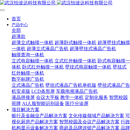
首页
产品中心
全部
超薄款
超薄立式触摸一体机
超薄卧式触摸一体机
超薄壁挂式触摸
一体机
超薄立式液晶广告机
超薄壁挂式液晶广告机
触摸查询一体机
立式电容触摸一体机
立式红外触摸一体机
卧式电容触摸一
体机
卧式红外触摸一体机
壁挂式电容触摸一体机
壁挂式
红外触摸一体机
数字标牌广告机
立式液晶广告机
壁挂式液晶广告机单机版
壁挂式液晶广告
机安卓版
LCD条形屏
车载电视液晶广告机
液晶拼接屏
会议大平板
教学一体机
定制化服务
智慧校园
班牌
AI人脸智能识别设备
医疗分诊屏
项目解决方案
银行及金融业产品解决方案
文化传媒领域产品解决方案
可
视化厨房产品解决方案
智慧校园及会议产品解决方案
行政
机构显示设备解决方案
商超及品牌连锁产品解决方案
品牌