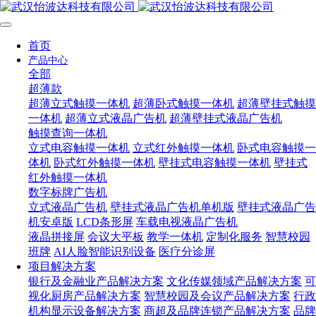
首页
产品中心
全部
超薄款
超薄立式触摸一体机
超薄卧式触摸一体机
超薄壁挂式触摸
一体机
超薄立式液晶广告机
超薄壁挂式液晶广告机
触摸查询一体机
立式电容触摸一体机
立式红外触摸一体机
卧式电容触摸一
体机
卧式红外触摸一体机
壁挂式电容触摸一体机
壁挂式
红外触摸一体机
数字标牌广告机
立式液晶广告机
壁挂式液晶广告机单机版
壁挂式液晶广告
机安卓版
LCD条形屏
车载电视液晶广告机
液晶拼接屏
会议大平板
教学一体机
定制化服务
智慧校园
班牌
AI人脸智能识别设备
医疗分诊屏
项目解决方案
银行及金融业产品解决方案
文化传媒领域产品解决方案
可
视化厨房产品解决方案
智慧校园及会议产品解决方案
行政
机构显示设备解决方案
商超及品牌连锁产品解决方案
品牌