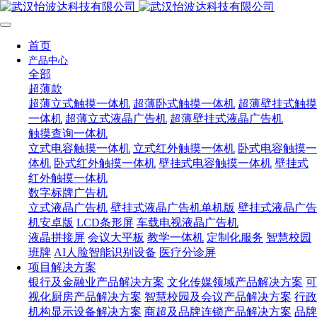
首页
产品中心
全部
超薄款
超薄立式触摸一体机
超薄卧式触摸一体机
超薄壁挂式触摸
一体机
超薄立式液晶广告机
超薄壁挂式液晶广告机
触摸查询一体机
立式电容触摸一体机
立式红外触摸一体机
卧式电容触摸一
体机
卧式红外触摸一体机
壁挂式电容触摸一体机
壁挂式
红外触摸一体机
数字标牌广告机
立式液晶广告机
壁挂式液晶广告机单机版
壁挂式液晶广告
机安卓版
LCD条形屏
车载电视液晶广告机
液晶拼接屏
会议大平板
教学一体机
定制化服务
智慧校园
班牌
AI人脸智能识别设备
医疗分诊屏
项目解决方案
银行及金融业产品解决方案
文化传媒领域产品解决方案
可
视化厨房产品解决方案
智慧校园及会议产品解决方案
行政
机构显示设备解决方案
商超及品牌连锁产品解决方案
品牌