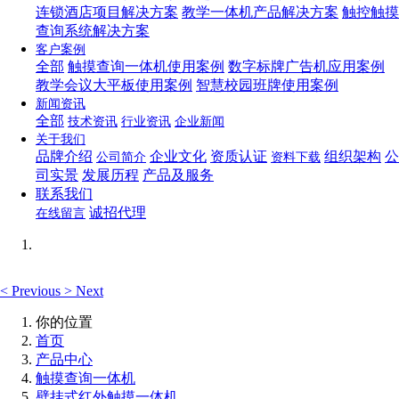
连锁酒店项目解决方案
教学一体机产品解决方案
触控触摸
查询系统解决方案
客户案例
全部
触摸查询一体机使用案例
数字标牌广告机应用案例
教学会议大平板使用案例
智慧校园班牌使用案例
新闻资讯
全部
技术资讯
行业资讯
企业新闻
关于我们
品牌介绍
企业文化
资质认证
组织架构
公
公司简介
资料下载
司实景
发展历程
产品及服务
联系我们
诚招代理
在线留言
<
Previous
>
Next
你的位置
首页
产品中心
触摸查询一体机
壁挂式红外触摸一体机