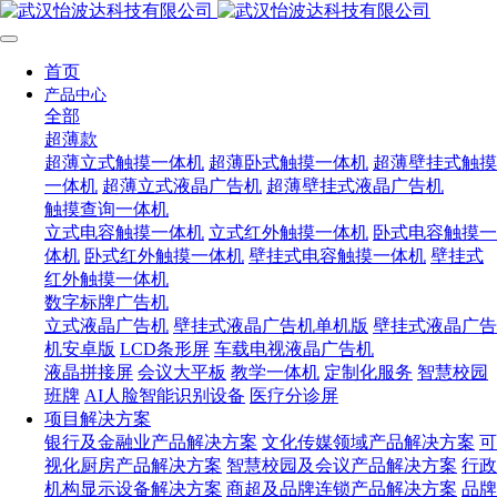
首页
产品中心
全部
超薄款
超薄立式触摸一体机
超薄卧式触摸一体机
超薄壁挂式触摸
一体机
超薄立式液晶广告机
超薄壁挂式液晶广告机
触摸查询一体机
立式电容触摸一体机
立式红外触摸一体机
卧式电容触摸一
体机
卧式红外触摸一体机
壁挂式电容触摸一体机
壁挂式
红外触摸一体机
数字标牌广告机
立式液晶广告机
壁挂式液晶广告机单机版
壁挂式液晶广告
机安卓版
LCD条形屏
车载电视液晶广告机
液晶拼接屏
会议大平板
教学一体机
定制化服务
智慧校园
班牌
AI人脸智能识别设备
医疗分诊屏
项目解决方案
银行及金融业产品解决方案
文化传媒领域产品解决方案
可
视化厨房产品解决方案
智慧校园及会议产品解决方案
行政
机构显示设备解决方案
商超及品牌连锁产品解决方案
品牌