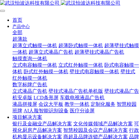
首页
产品中心
全部
超薄款
超薄立式触摸一体机
超薄卧式触摸一体机
超薄壁挂式触摸
一体机
超薄立式液晶广告机
超薄壁挂式液晶广告机
触摸查询一体机
立式电容触摸一体机
立式红外触摸一体机
卧式电容触摸一
体机
卧式红外触摸一体机
壁挂式电容触摸一体机
壁挂式
红外触摸一体机
数字标牌广告机
立式液晶广告机
壁挂式液晶广告机单机版
壁挂式液晶广告
机安卓版
LCD条形屏
车载电视液晶广告机
液晶拼接屏
会议大平板
教学一体机
定制化服务
智慧校园
班牌
AI人脸智能识别设备
医疗分诊屏
项目解决方案
银行及金融业产品解决方案
文化传媒领域产品解决方案
可
视化厨房产品解决方案
智慧校园及会议产品解决方案
行政
机构显示设备解决方案
商超及品牌连锁产品解决方案
品牌