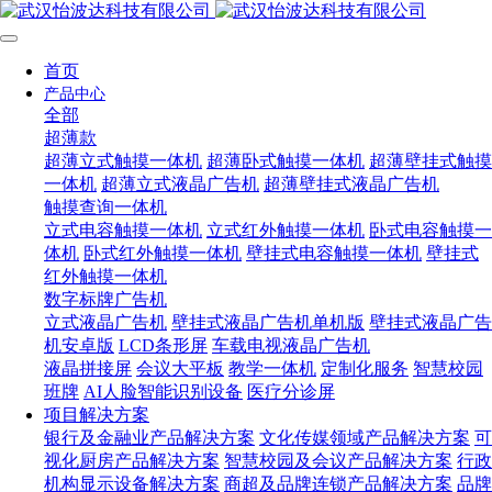
首页
产品中心
全部
超薄款
超薄立式触摸一体机
超薄卧式触摸一体机
超薄壁挂式触摸
一体机
超薄立式液晶广告机
超薄壁挂式液晶广告机
触摸查询一体机
立式电容触摸一体机
立式红外触摸一体机
卧式电容触摸一
体机
卧式红外触摸一体机
壁挂式电容触摸一体机
壁挂式
红外触摸一体机
数字标牌广告机
立式液晶广告机
壁挂式液晶广告机单机版
壁挂式液晶广告
机安卓版
LCD条形屏
车载电视液晶广告机
液晶拼接屏
会议大平板
教学一体机
定制化服务
智慧校园
班牌
AI人脸智能识别设备
医疗分诊屏
项目解决方案
银行及金融业产品解决方案
文化传媒领域产品解决方案
可
视化厨房产品解决方案
智慧校园及会议产品解决方案
行政
机构显示设备解决方案
商超及品牌连锁产品解决方案
品牌