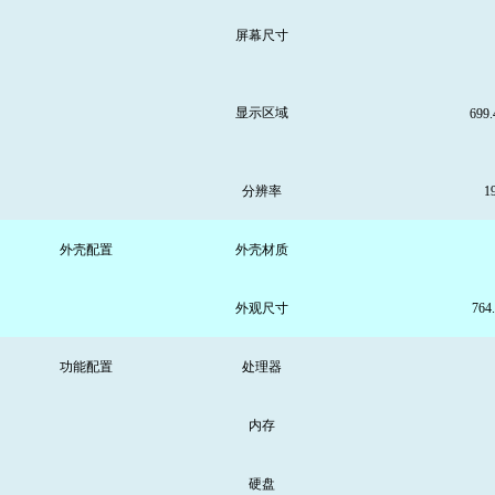
屏幕尺寸
显示区域
699.
分辨率
1
外壳配置
外壳材质
外观尺寸
764
功能配置
处理器
内存
硬盘