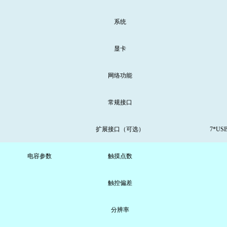
系统
显卡
网络功能
常规接口
扩展接口（可选）
7*
电容参数
触摸点数
触控偏差
分辨率