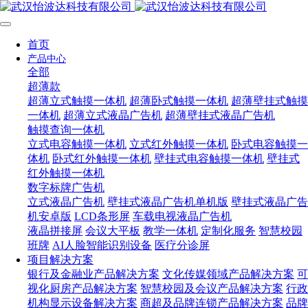
首页
产品中心
全部
超薄款
超薄立式触摸一体机
超薄卧式触摸一体机
超薄壁挂式触摸
一体机
超薄立式液晶广告机
超薄壁挂式液晶广告机
触摸查询一体机
立式电容触摸一体机
立式红外触摸一体机
卧式电容触摸一
体机
卧式红外触摸一体机
壁挂式电容触摸一体机
壁挂式
红外触摸一体机
数字标牌广告机
立式液晶广告机
壁挂式液晶广告机单机版
壁挂式液晶广告
机安卓版
LCD条形屏
车载电视液晶广告机
液晶拼接屏
会议大平板
教学一体机
定制化服务
智慧校园
班牌
AI人脸智能识别设备
医疗分诊屏
项目解决方案
银行及金融业产品解决方案
文化传媒领域产品解决方案
可
视化厨房产品解决方案
智慧校园及会议产品解决方案
行政
机构显示设备解决方案
商超及品牌连锁产品解决方案
品牌