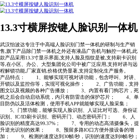
13.3寸横屏按键人脸识别一体机
武汉怡波达专注于中高端人脸识别门禁一体机的研制与生产销
售,旗下产品除门禁一体机之外还有液晶广告机与触控一体机,此
款产品采用13.3寸显示界面,支持人脸及指纹是被,支持刷卡识别
等,在小区、办公、大型集团化公司中被广泛应用,支持对讲与远
程解锁功能,厂家直销,价格优势显著,支持定制化生产服务。
产品特点： 1、能够实现可视对讲功能，包含呼叫、对讲、
开锁以及监控你等，实现可视化操作； 2、广告功能，支持
图文以及视频的各种广告播放； 3、内置有看门狗芯片，死
机之后会自动启动系统，内只有防雷击的保护芯片； 4、单
目防伪以及活体检测，使用手机APP就能够实现人脸采集；
5、门禁功能，能够实现人脸识别、人证比对可选、身份证
识别、IC/ID刷卡识别、密码开门、动态密码开门； 6、人
脸识别的精度高达99.37%； 7、专用的动态高清摄像头，提
升逆光识别的效果； 8、预留多路IO口方便外接设备的增
加； 9、检测的速度达到30帧/秒，识别的速度达到8帧/秒；