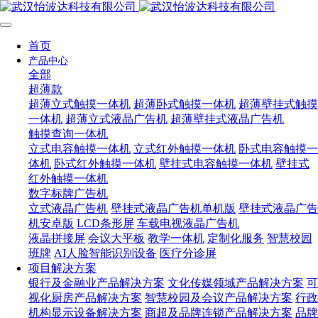
首页
产品中心
全部
超薄款
超薄立式触摸一体机
超薄卧式触摸一体机
超薄壁挂式触摸
一体机
超薄立式液晶广告机
超薄壁挂式液晶广告机
触摸查询一体机
立式电容触摸一体机
立式红外触摸一体机
卧式电容触摸一
体机
卧式红外触摸一体机
壁挂式电容触摸一体机
壁挂式
红外触摸一体机
数字标牌广告机
立式液晶广告机
壁挂式液晶广告机单机版
壁挂式液晶广告
机安卓版
LCD条形屏
车载电视液晶广告机
液晶拼接屏
会议大平板
教学一体机
定制化服务
智慧校园
班牌
AI人脸智能识别设备
医疗分诊屏
项目解决方案
银行及金融业产品解决方案
文化传媒领域产品解决方案
可
视化厨房产品解决方案
智慧校园及会议产品解决方案
行政
机构显示设备解决方案
商超及品牌连锁产品解决方案
品牌