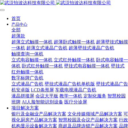
首页
产品中心
全部
超薄款
超薄立式触摸一体机
超薄卧式触摸一体机
超薄壁挂式触摸
一体机
超薄立式液晶广告机
超薄壁挂式液晶广告机
触摸查询一体机
立式电容触摸一体机
立式红外触摸一体机
卧式电容触摸一
体机
卧式红外触摸一体机
壁挂式电容触摸一体机
壁挂式
红外触摸一体机
数字标牌广告机
立式液晶广告机
壁挂式液晶广告机单机版
壁挂式液晶广告
机安卓版
LCD条形屏
车载电视液晶广告机
液晶拼接屏
会议大平板
教学一体机
定制化服务
智慧校园
班牌
AI人脸智能识别设备
医疗分诊屏
项目解决方案
银行及金融业产品解决方案
文化传媒领域产品解决方案
可
视化厨房产品解决方案
智慧校园及会议产品解决方案
行政
机构显示设备解决方案
商超及品牌连锁产品解决方案
品牌