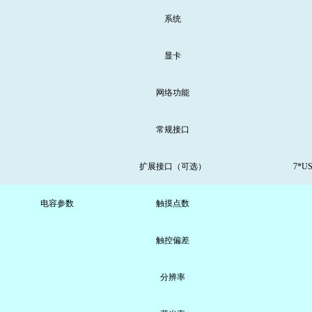
系统
显卡
网络功能
常规接口
扩展接口（可选）
7*
电容参数
触摸点数
触控偏差
分辨率