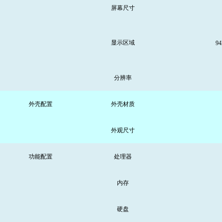
屏幕尺寸
显示区域
94
分辨率
外壳配置
外壳材质
外观尺寸
功能配置
处理器
内存
硬盘