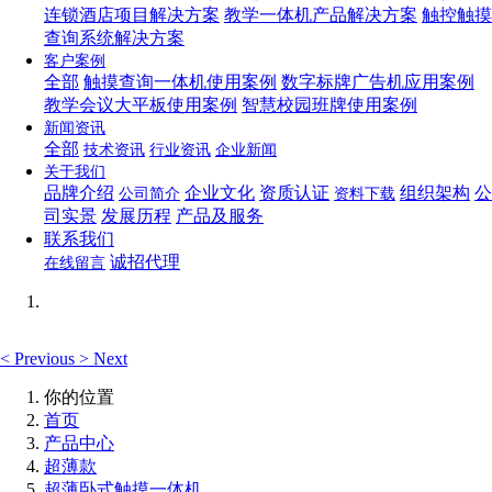
连锁酒店项目解决方案
教学一体机产品解决方案
触控触摸
查询系统解决方案
客户案例
全部
触摸查询一体机使用案例
数字标牌广告机应用案例
教学会议大平板使用案例
智慧校园班牌使用案例
新闻资讯
全部
技术资讯
行业资讯
企业新闻
关于我们
品牌介绍
企业文化
资质认证
组织架构
公
公司简介
资料下载
司实景
发展历程
产品及服务
联系我们
诚招代理
在线留言
<
Previous
>
Next
你的位置
首页
产品中心
超薄款
超薄卧式触摸一体机