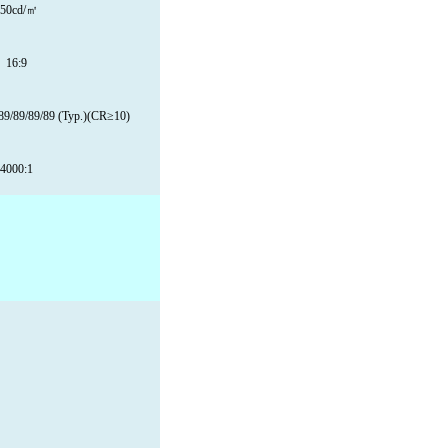
50
cd/㎡
16:9
89/89/89/89 (Typ.)(CR≥10)
40
00:1