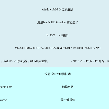
windows7/10 64位旗舰版
集成Intel® HD Graphics核心显卡
RJ45*1，wifi接口
VGA/HDMI/2.0USB*2/3.0USB*2/RJ45*1/DC*1/AUDIO*1/MIC-IN*1
SB，高速USB2.0控制器，480Mbps速率。
2*RS232 COM,6COM可选，
投射式红外触摸技术
96*4096
触摸点数
最小触摸体
cans/s