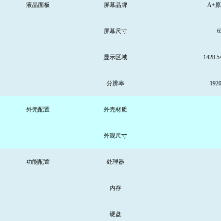
液晶面板
屏幕品牌
A+
屏幕尺寸
6
显示区域
14
28.5
分辨率
192
外壳配置
外壳材质
外观尺寸
功能配置
处理器
内存
硬盘