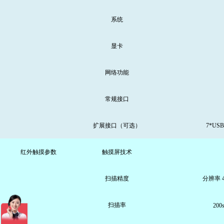
系统
显卡
网络功能
常规接口
扩展接口（可选）
7*U
红外触摸参数
触摸屏技术
扫描精度
分辨率 40
扫描率
200s