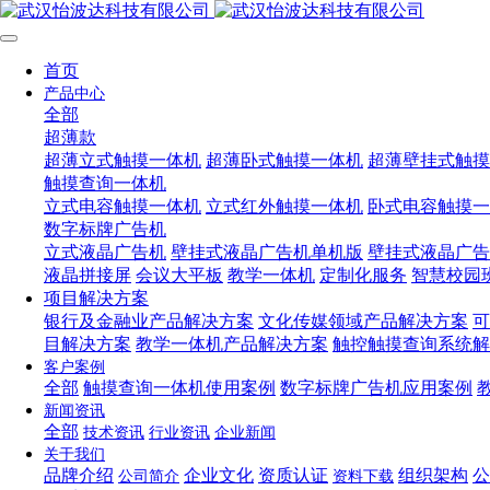
首页
产品中心
全部
超薄款
超薄立式触摸一体机
超薄卧式触摸一体机
超薄壁挂式触摸
触摸查询一体机
立式电容触摸一体机
立式红外触摸一体机
卧式电容触摸一
数字标牌广告机
立式液晶广告机
壁挂式液晶广告机单机版
壁挂式液晶广告
液晶拼接屏
会议大平板
教学一体机
定制化服务
智慧校园
项目解决方案
银行及金融业产品解决方案
文化传媒领域产品解决方案
可
目解决方案
教学一体机产品解决方案
触控触摸查询系统解
客户案例
全部
触摸查询一体机使用案例
数字标牌广告机应用案例
新闻资讯
全部
技术资讯
行业资讯
企业新闻
关于我们
品牌介绍
企业文化
资质认证
组织架构
公
公司简介
资料下载