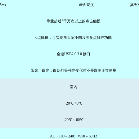
表面硬度
莫氏
 5ms
承受超过5千万次以上的点击触摸
6点触摸，可实现放大缩小图片等多点触控功能
全速USB2.0 3.0 接口
阳光，白光，白炽灯等强光变化时不受影响正常使用
室内
-20℃-40℃
-20℃～60℃
AC（100－240）V/50－60HZ