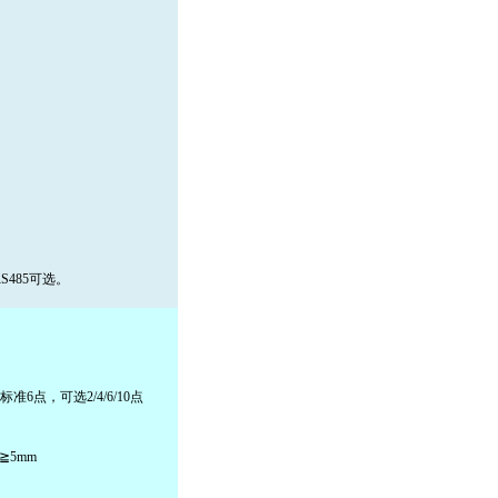
RS485可选。
标准6点，可选2/4/6/10点
≧5mm