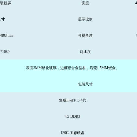
原装新屏
亮度
4
5寸
显示比例
×80
3
mm
可视角度
0*1080
对比度
表面3MM钢化玻璃，边框铝合金型材，后壳1.5MM钣金。
包装尺寸
集成Intel®
I3-4代
4
G DDR3
120
G 固态硬盘