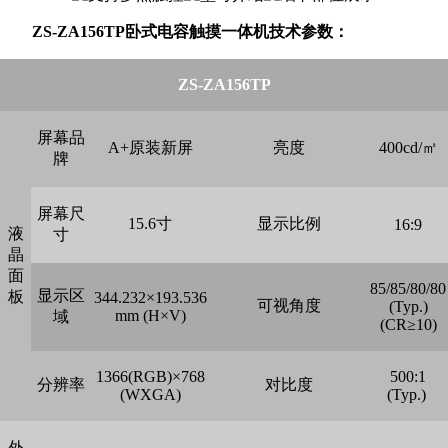
ZS-ZA156TP卧式电容触摸一体机技术参数：
ZS-
ZA156TP
屏幕品
A+原装新屏
亮度
400cd/㎡
牌
屏幕尺
15.6寸
显示比例
16:9
液
寸
晶
面
85/85/80/80
显示区
板
344.232×193.536
可视角度
(Typ.)
mm (H×V)
域
(CR≥10)
1366(RGB)×768
500:1
分辨率
对比度
(WXGA)
(Typ.)
外