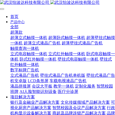
首页
产品中心
全部
超薄款
超薄立式触摸一体机
超薄卧式触摸一体机
超薄壁挂式触摸
一体机
超薄立式液晶广告机
超薄壁挂式液晶广告机
触摸查询一体机
立式电容触摸一体机
立式红外触摸一体机
卧式电容触摸一
体机
卧式红外触摸一体机
壁挂式电容触摸一体机
壁挂式
红外触摸一体机
数字标牌广告机
立式液晶广告机
壁挂式液晶广告机单机版
壁挂式液晶广告
机安卓版
LCD条形屏
车载电视液晶广告机
液晶拼接屏
会议大平板
教学一体机
定制化服务
智慧校园
班牌
AI人脸智能识别设备
医疗分诊屏
项目解决方案
银行及金融业产品解决方案
文化传媒领域产品解决方案
可
视化厨房产品解决方案
智慧校园及会议产品解决方案
行政
机构显示设备解决方案
商超及品牌连锁产品解决方案
品牌