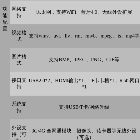
功
网络支
以太网，支持WiFi、蓝牙4.0、无线外设扩展
能
持
配
置
视频格
支持wmv、avi、flv、rm、rmvb、mpeg 、ts、mp4等
式
图片格
支持BMP、JPEG、PNG、GIF等
式
接口支
USB2.0*2、HDMI输出*1，TF卡卡槽*1，RJ45网口
持
*1
系统支
支持USB/T卡/网络升级
持
外设支
3G/4G 全网通模块，摄像头、读卡器等无线外设
持（可
（可选）