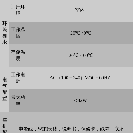
适用环
室内
境
环
境
工作温
-20℃-40℃
要
度
求
存储温
-20℃～60℃
度
工作电
AC（100－240）V/50－60HZ
电
源
气
配
最大功
置
＜42W
率
整
机
电源线，WIFI天线，说明书，保修卡，纸箱，底座
配