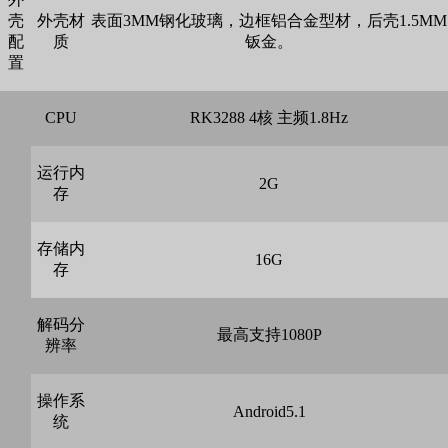
壳
外壳材
表面3MM钢化玻璃，边框铝合金型材，后壳1.5MM
配
质
钣金。
置
CPU
RK3288 4核 主频1.8Hz
运行内
2G
存
存储内
16G
存
解码分
最高支持1080P
辨率
操作系
Android5.1
统