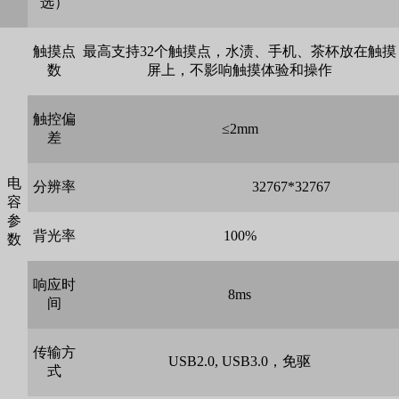
选）
触摸点
最高支持32个触摸点，水渍、手机、茶杯放在触摸
数
屏上，不影响触摸体验和操作
触控偏
≤2mm
差
电
分辨率
32767*32767
容
参
背光率
100%
数
响应时
8ms
间
传输方
USB2.0, USB3.0，免驱
式