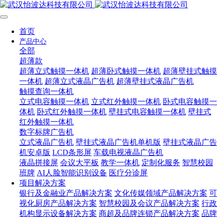
首页
产品中心
全部
超薄款
超薄立式触摸一体机
超薄卧式触摸一体机
超薄壁挂式触摸
一体机
超薄立式液晶广告机
超薄壁挂式液晶广告机
触摸查询一体机
立式电容触摸一体机
立式红外触摸一体机
卧式电容触摸一
体机
卧式红外触摸一体机
壁挂式电容触摸一体机
壁挂式
红外触摸一体机
数字标牌广告机
立式液晶广告机
壁挂式液晶广告机单机版
壁挂式液晶广告
机安卓版
LCD条形屏
车载电视液晶广告机
液晶拼接屏
会议大平板
教学一体机
定制化服务
智慧校园
班牌
AI人脸智能识别设备
医疗分诊屏
项目解决方案
银行及金融业产品解决方案
文化传媒领域产品解决方案
可
视化厨房产品解决方案
智慧校园及会议产品解决方案
行政
机构显示设备解决方案
商超及品牌连锁产品解决方案
品牌