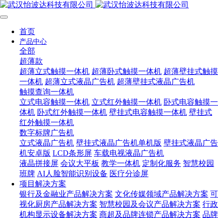
首页
产品中心
全部
超薄款
超薄立式触摸一体机
超薄卧式触摸一体机
超薄壁挂式触摸
一体机
超薄立式液晶广告机
超薄壁挂式液晶广告机
触摸查询一体机
立式电容触摸一体机
立式红外触摸一体机
卧式电容触摸一
体机
卧式红外触摸一体机
壁挂式电容触摸一体机
壁挂式
红外触摸一体机
数字标牌广告机
立式液晶广告机
壁挂式液晶广告机单机版
壁挂式液晶广告
机安卓版
LCD条形屏
车载电视液晶广告机
液晶拼接屏
会议大平板
教学一体机
定制化服务
智慧校园
班牌
AI人脸智能识别设备
医疗分诊屏
项目解决方案
银行及金融业产品解决方案
文化传媒领域产品解决方案
可
视化厨房产品解决方案
智慧校园及会议产品解决方案
行政
机构显示设备解决方案
商超及品牌连锁产品解决方案
品牌