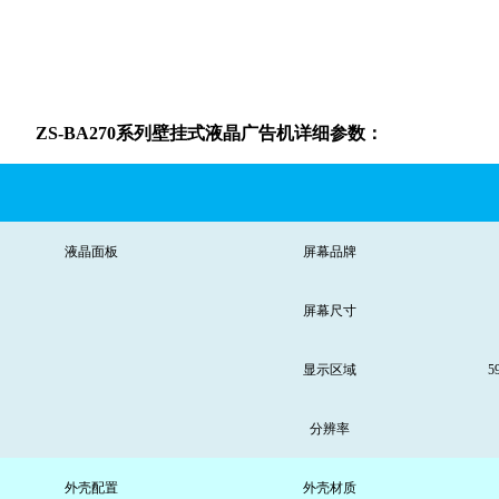
ZS-BA270系列壁挂式液晶广告机详细参数：
液晶面板
屏幕品牌
屏幕尺寸
显示区域
5
分辨率
外壳配置
外壳材质