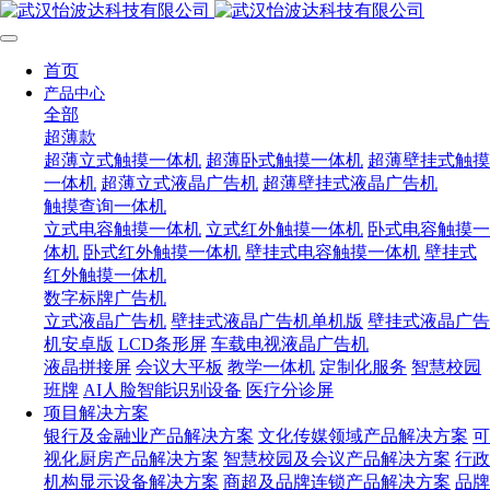
首页
产品中心
全部
超薄款
超薄立式触摸一体机
超薄卧式触摸一体机
超薄壁挂式触摸
一体机
超薄立式液晶广告机
超薄壁挂式液晶广告机
触摸查询一体机
立式电容触摸一体机
立式红外触摸一体机
卧式电容触摸一
体机
卧式红外触摸一体机
壁挂式电容触摸一体机
壁挂式
红外触摸一体机
数字标牌广告机
立式液晶广告机
壁挂式液晶广告机单机版
壁挂式液晶广告
机安卓版
LCD条形屏
车载电视液晶广告机
液晶拼接屏
会议大平板
教学一体机
定制化服务
智慧校园
班牌
AI人脸智能识别设备
医疗分诊屏
项目解决方案
银行及金融业产品解决方案
文化传媒领域产品解决方案
可
视化厨房产品解决方案
智慧校园及会议产品解决方案
行政
机构显示设备解决方案
商超及品牌连锁产品解决方案
品牌