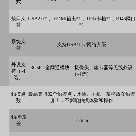
式
接口支
USB2.0*2、HDMI输出*1，TF卡卡槽*1，RJ45网口
持
*1
系统支
支持USB/T卡/网络升级
持
外设支
3G/4G 全网通模块，摄像头、读卡器等无线外设
持（可
（可选）
选）
触摸点
最高支持32个触摸点，水渍、手机、茶杯放在触摸
数
屏上，不影响触摸体验和操作
触控偏
≤2mm
差