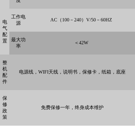
度
工作电
AC（100－240）V/50－60HZ
电
源
气
配
最大功
置
＜42W
率
整
机
电源线，WIFI天线，说明书，保修卡，纸箱，底座
配
件
保
修
免费保修一年，终身成本维护
政
策