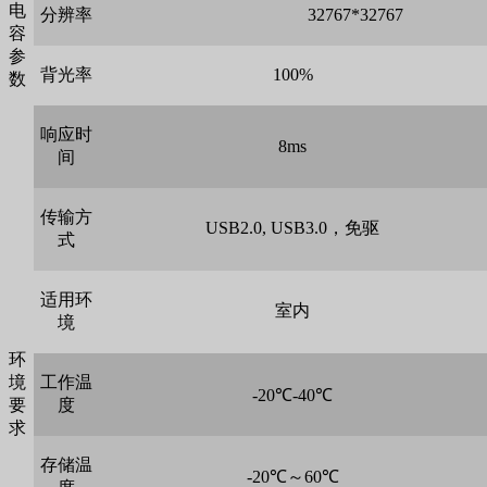
电
分辨率
32767*32767
容
参
背光率
100%
数
响应时
8ms
间
传输方
USB2.0, USB3.0，免驱
式
适用环
室内
境
环
境
工作温
-20℃-40℃
要
度
求
存储温
-20℃～60℃