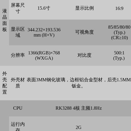
屏幕尺
15.6寸
显示比例
16:9
液
寸
晶
面
85/85/80/80
显示区
板
344.232×193.536
可视角度
(Typ.)
mm (H×V)
域
(CR≥10)
1366(RGB)×768
500:1
分辨率
对比度
(WXGA)
(Typ.)
外
壳
外壳材
表面3MM钢化玻璃，边框铝合金型材，后壳1.5MM
配
质
钣金。
置
CPU
RK3288 4核 主频1.8Hz
运行内
2G
存