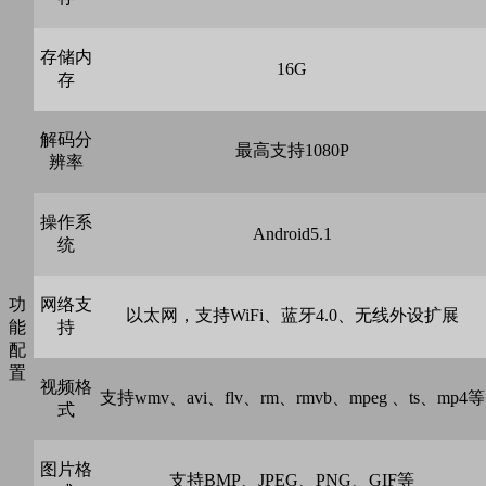
存储内
16G
存
解码分
最高支持1080P
辨率
操作系
Android5.1
统
功
网络支
以太网，支持WiFi、蓝牙4.0、无线外设扩展
能
持
配
置
视频格
支持wmv、avi、flv、rm、rmvb、mpeg 、ts、mp4等
式
图片格
支持BMP、JPEG、PNG、GIF等