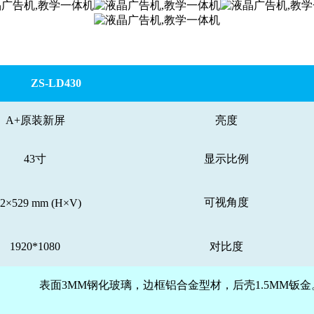
ZS-
L
D
430
A+原装新屏
亮度
43寸
显示比例
可视角度
42×529 mm (H×V)
1920*1080
对比度
表面3MM钢化玻璃，边框铝合金型材，后壳1.5MM钣金