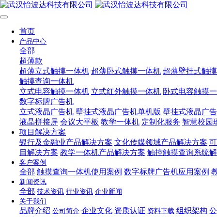
首页
产品中心
全部
超薄款
超薄立式触摸一体机
超薄卧式触摸一体机
超薄壁挂式触摸
触摸查询一体机
立式电容触摸一体机
立式红外触摸一体机
卧式电容触摸一
数字标牌广告机
立式液晶广告机
壁挂式液晶广告机单机版
壁挂式液晶广告
液晶拼接屏
会议大平板
教学一体机
定制化服务
智慧校园
项目解决方案
银行及金融业产品解决方案
文化传媒领域产品解决方案
可
目解决方案
教学一体机产品解决方案
触控触摸查询系统解
客户案例
全部
触摸查询一体机使用案例
数字标牌广告机应用案例
新闻资讯
全部
技术资讯
行业资讯
企业新闻
关于我们
品牌介绍
企业文化
资质认证
组织架构
公
公司简介
资料下载