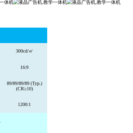
300cd/㎡
16:9
89/89/89/89 (Typ.)
(CR≥10)
1200:1
。