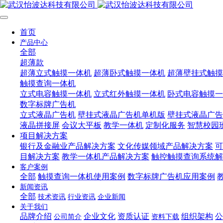
首页
产品中心
全部
超薄款
超薄立式触摸一体机
超薄卧式触摸一体机
超薄壁挂式触摸
触摸查询一体机
立式电容触摸一体机
立式红外触摸一体机
卧式电容触摸一
数字标牌广告机
立式液晶广告机
壁挂式液晶广告机单机版
壁挂式液晶广告
液晶拼接屏
会议大平板
教学一体机
定制化服务
智慧校园
项目解决方案
银行及金融业产品解决方案
文化传媒领域产品解决方案
可
目解决方案
教学一体机产品解决方案
触控触摸查询系统解
客户案例
全部
触摸查询一体机使用案例
数字标牌广告机应用案例
新闻资讯
全部
技术资讯
行业资讯
企业新闻
关于我们
品牌介绍
企业文化
资质认证
组织架构
公
公司简介
资料下载