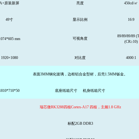
A+原装新屏
亮度
45
0
cd/㎡
49
寸
显示比例
16:9
89/89/89/89 (T
可视角度
1074*605
mm
(CR≥10)
1920×1080
对比度
40
00:1
表面3MM钢化玻璃，边框铝合金型材，后壳1.5MM钣金。
1810*710*50
底座纸箱
尺寸
机身纸箱
尺寸
瑞芯微RK3288四核Cortex-A17 四核
，主频
1.
8
GHz
标配2GB DDR3