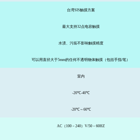
台湾SIS触摸方案
最大支持32点电容触摸
水渍、污垢不影响触摸精度
可以用直径大于5mm的任何不透明物体触摸（包括手指/笔）
室内
-20℃-40℃
-20℃～60℃
AC（100－240）V/50－60HZ