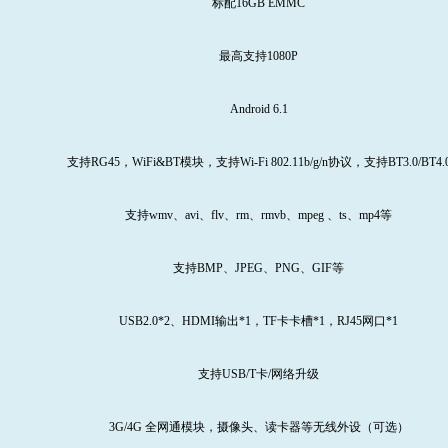
标配16GB EMMC
最高支持
1080P
Android
6.1
支持RG45，
WiFi
&BT模块，支持Wi-Fi 802.11b/g/n协议，支持BT3.0/BT4.
支持
wmv
、
avi
、
flv
、
rm
、
rmvb
、
mpeg
、
ts
、
mp4
等
支持
BMP
、
JPEG
、
PNG
、
GIF
等
USB2.0*2、HDMI输出*1，TF卡卡槽*1，RJ45网口*1
支持
USB/T
卡
/
网络升级
3G/4G 全网通模块，摄像头、读卡器等无线外设（可选）