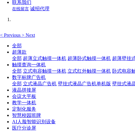
联系我们
诚招代理
在线留言
<
Previous
>
Next
全部
超薄款
全部
超薄立式触摸一体机
超薄卧式触摸一体机
超薄壁挂
触摸查询一体机
全部
立式电容触摸一体机
立式红外触摸一体机
卧式电容
数字标牌广告机
全部
立式液晶广告机
壁挂式液晶广告机单机版
壁挂式液
液晶拼接屏
会议大平板
教学一体机
定制化服务
智慧校园班牌
AI人脸智能识别设备
医疗分诊屏