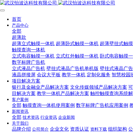
首页
产品中心
全部
超薄款
超薄立式触摸一体机
超薄卧式触摸一体机
超薄壁挂式触摸
触摸查询一体机
立式电容触摸一体机
立式红外触摸一体机
卧式电容触摸一
数字标牌广告机
立式液晶广告机
壁挂式液晶广告机单机版
壁挂式液晶广告
液晶拼接屏
会议大平板
教学一体机
定制化服务
智慧校园
项目解决方案
银行及金融业产品解决方案
文化传媒领域产品解决方案
可
目解决方案
教学一体机产品解决方案
触控触摸查询系统解
客户案例
全部
触摸查询一体机使用案例
数字标牌广告机应用案例
新闻资讯
全部
技术资讯
行业资讯
企业新闻
关于我们
品牌介绍
企业文化
资质认证
组织架构
公
公司简介
资料下载