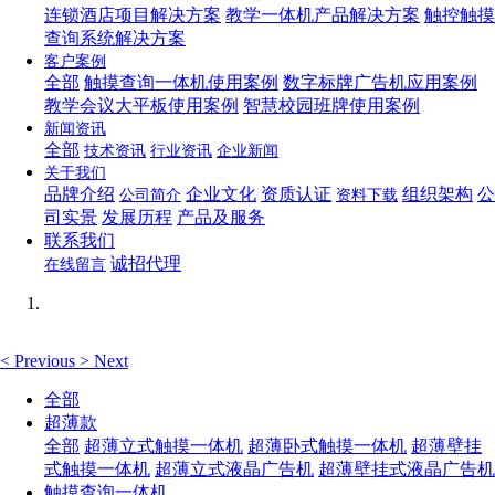
连锁酒店项目解决方案
教学一体机产品解决方案
触控触摸
查询系统解决方案
客户案例
全部
触摸查询一体机使用案例
数字标牌广告机应用案例
教学会议大平板使用案例
智慧校园班牌使用案例
新闻资讯
全部
技术资讯
行业资讯
企业新闻
关于我们
品牌介绍
企业文化
资质认证
组织架构
公
公司简介
资料下载
司实景
发展历程
产品及服务
联系我们
诚招代理
在线留言
<
Previous
>
Next
全部
超薄款
全部
超薄立式触摸一体机
超薄卧式触摸一体机
超薄壁挂
式触摸一体机
超薄立式液晶广告机
超薄壁挂式液晶广告机
触摸查询一体机