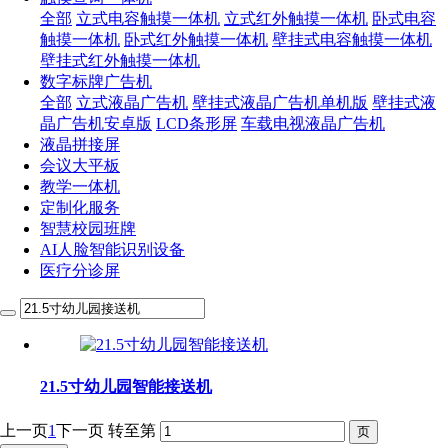
全部
立式电容触摸一体机
立式红外触摸一体机
卧式电容
触摸一体机
卧式红外触摸一体机
壁挂式电容触摸一体机
壁挂式红外触摸一体机
数字标牌广告机
全部
立式液晶广告机
壁挂式液晶广告机单机版
壁挂式液
晶广告机安卓版
LCD条形屏
车载电视液晶广告机
液晶拼接屏
会议大平板
教学一体机
定制化服务
智慧校园班牌
AI人脸智能识别设备
医疗分诊屏
21.5寸幼儿园智能接送机
上一页
1
下一页
转至第