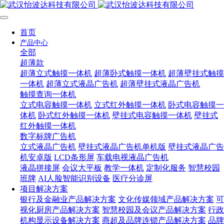
首页
产品中心
全部
超薄款
超薄立式触摸一体机
超薄卧式触摸一体机
超薄壁挂式触摸
一体机
超薄立式液晶广告机
超薄壁挂式液晶广告机
触摸查询一体机
立式电容触摸一体机
立式红外触摸一体机
卧式电容触摸一
体机
卧式红外触摸一体机
壁挂式电容触摸一体机
壁挂式
红外触摸一体机
数字标牌广告机
立式液晶广告机
壁挂式液晶广告机单机版
壁挂式液晶广告
机安卓版
LCD条形屏
车载电视液晶广告机
液晶拼接屏
会议大平板
教学一体机
定制化服务
智慧校园
班牌
AI人脸智能识别设备
医疗分诊屏
项目解决方案
银行及金融业产品解决方案
文化传媒领域产品解决方案
可
视化厨房产品解决方案
智慧校园及会议产品解决方案
行政
机构显示设备解决方案
商超及品牌连锁产品解决方案
品牌