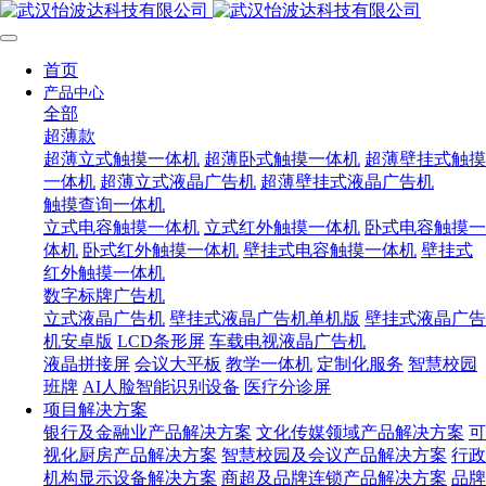
首页
产品中心
全部
超薄款
超薄立式触摸一体机
超薄卧式触摸一体机
超薄壁挂式触摸
一体机
超薄立式液晶广告机
超薄壁挂式液晶广告机
触摸查询一体机
立式电容触摸一体机
立式红外触摸一体机
卧式电容触摸一
体机
卧式红外触摸一体机
壁挂式电容触摸一体机
壁挂式
红外触摸一体机
数字标牌广告机
立式液晶广告机
壁挂式液晶广告机单机版
壁挂式液晶广告
机安卓版
LCD条形屏
车载电视液晶广告机
液晶拼接屏
会议大平板
教学一体机
定制化服务
智慧校园
班牌
AI人脸智能识别设备
医疗分诊屏
项目解决方案
银行及金融业产品解决方案
文化传媒领域产品解决方案
可
视化厨房产品解决方案
智慧校园及会议产品解决方案
行政
机构显示设备解决方案
商超及品牌连锁产品解决方案
品牌