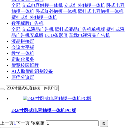
全部
立式电容触摸一体机
立式红外触摸一体机
卧式电容
触摸一体机
卧式红外触摸一体机
壁挂式电容触摸一体机
壁挂式红外触摸一体机
数字标牌广告机
全部
立式液晶广告机
壁挂式液晶广告机单机版
壁挂式液
晶广告机安卓版
LCD条形屏
车载电视液晶广告机
液晶拼接屏
会议大平板
教学一体机
定制化服务
智慧校园班牌
AI人脸智能识别设备
医疗分诊屏
23.6寸卧式电容触摸一体机PC版
上一页
1
下一页
转至第