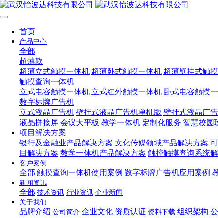
首页
产品中心
全部
超薄款
超薄立式触摸一体机
超薄卧式触摸一体机
超薄壁挂式触摸
触摸查询一体机
立式电容触摸一体机
立式红外触摸一体机
卧式电容触摸一
数字标牌广告机
立式液晶广告机
壁挂式液晶广告机单机版
壁挂式液晶广告
液晶拼接屏
会议大平板
教学一体机
定制化服务
智慧校园
项目解决方案
银行及金融业产品解决方案
文化传媒领域产品解决方案
可
目解决方案
教学一体机产品解决方案
触控触摸查询系统解
客户案例
全部
触摸查询一体机使用案例
数字标牌广告机应用案例
新闻资讯
全部
技术资讯
行业资讯
企业新闻
关于我们
品牌介绍
企业文化
资质认证
组织架构
公
公司简介
资料下载