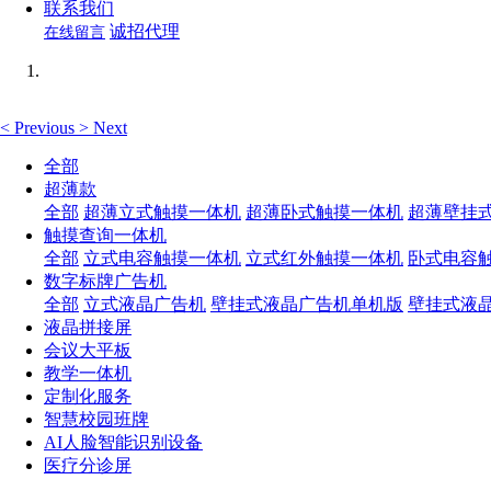
联系我们
诚招代理
在线留言
<
Previous
>
Next
全部
超薄款
全部
超薄立式触摸一体机
超薄卧式触摸一体机
超薄壁挂
触摸查询一体机
全部
立式电容触摸一体机
立式红外触摸一体机
卧式电容
数字标牌广告机
全部
立式液晶广告机
壁挂式液晶广告机单机版
壁挂式液
液晶拼接屏
会议大平板
教学一体机
定制化服务
智慧校园班牌
AI人脸智能识别设备
医疗分诊屏