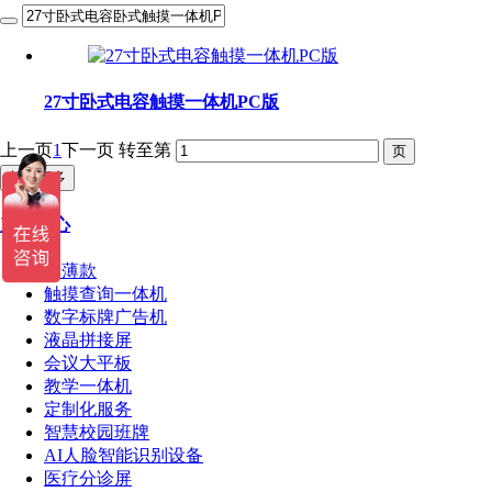
27寸卧式电容触摸一体机PC版
上一页
1
下一页
转至第
加载更多
产品中心
超薄款
触摸查询一体机
数字标牌广告机
液晶拼接屏
会议大平板
教学一体机
定制化服务
智慧校园班牌
AI人脸智能识别设备
医疗分诊屏