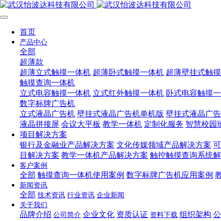
首页
产品中心
全部
超薄款
超薄立式触摸一体机
超薄卧式触摸一体机
超薄壁挂式触摸
触摸查询一体机
立式电容触摸一体机
立式红外触摸一体机
卧式电容触摸一
数字标牌广告机
立式液晶广告机
壁挂式液晶广告机单机版
壁挂式液晶广告
液晶拼接屏
会议大平板
教学一体机
定制化服务
智慧校园
项目解决方案
银行及金融业产品解决方案
文化传媒领域产品解决方案
可
目解决方案
教学一体机产品解决方案
触控触摸查询系统解
客户案例
全部
触摸查询一体机使用案例
数字标牌广告机应用案例
新闻资讯
全部
技术资讯
行业资讯
企业新闻
关于我们
品牌介绍
企业文化
资质认证
组织架构
公
公司简介
资料下载