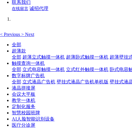
联系我们
诚招代理
在线留言
<
Previous
>
Next
全部
超薄款
全部
超薄立式触摸一体机
超薄卧式触摸一体机
超薄壁挂
触摸查询一体机
全部
立式电容触摸一体机
立式红外触摸一体机
卧式电容
数字标牌广告机
全部
立式液晶广告机
壁挂式液晶广告机单机版
壁挂式液
液晶拼接屏
会议大平板
教学一体机
定制化服务
智慧校园班牌
AI人脸智能识别设备
医疗分诊屏