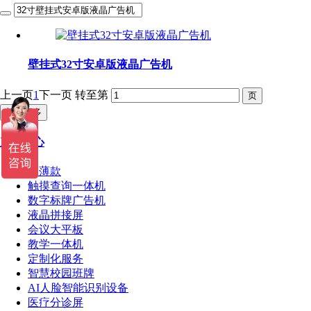
壁挂式32寸安卓版液晶广告机
上一页
1
下一页
转至第
加载更多
产品中心
超薄款
触摸查询一体机
数字标牌广告机
液晶拼接屏
会议大平板
教学一体机
定制化服务
智慧校园班牌
AI人脸智能识别设备
医疗分诊屏