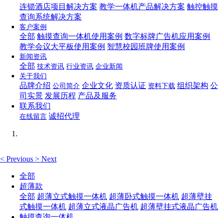
连锁酒店项目解决方案
教学一体机产品解决方案
触控触摸
查询系统解决方案
客户案例
全部
触摸查询一体机使用案例
数字标牌广告机应用案例
教学会议大平板使用案例
智慧校园班牌使用案例
新闻资讯
全部
技术资讯
行业资讯
企业新闻
关于我们
品牌介绍
企业文化
资质认证
组织架构
公
公司简介
资料下载
司实景
发展历程
产品及服务
联系我们
诚招代理
在线留言
<
Previous
>
Next
全部
超薄款
全部
超薄立式触摸一体机
超薄卧式触摸一体机
超薄壁挂
式触摸一体机
超薄立式液晶广告机
超薄壁挂式液晶广告机
触摸查询一体机