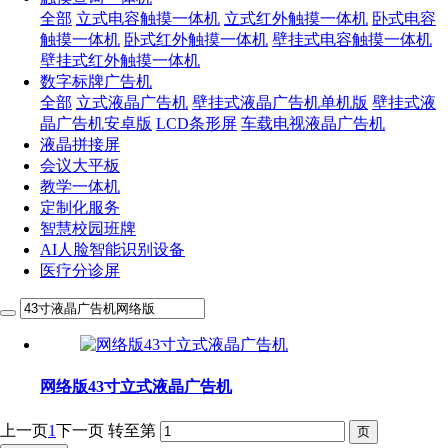
全部
立式电容触摸一体机
立式红外触摸一体机
卧式电容
触摸一体机
卧式红外触摸一体机
壁挂式电容触摸一体机
壁挂式红外触摸一体机
数字标牌广告机
全部
立式液晶广告机
壁挂式液晶广告机单机版
壁挂式液
晶广告机安卓版
LCD条形屏
车载电视液晶广告机
液晶拼接屏
会议大平板
教学一体机
定制化服务
智慧校园班牌
AI人脸智能识别设备
医疗分诊屏
网络版43寸立式液晶广告机
上一页
1
下一页
转至第