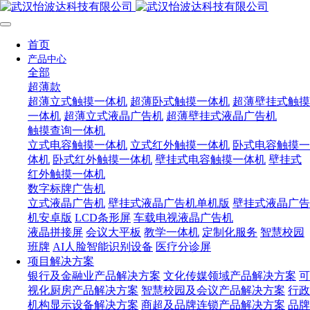
首页
产品中心
全部
超薄款
超薄立式触摸一体机
超薄卧式触摸一体机
超薄壁挂式触摸
一体机
超薄立式液晶广告机
超薄壁挂式液晶广告机
触摸查询一体机
立式电容触摸一体机
立式红外触摸一体机
卧式电容触摸一
体机
卧式红外触摸一体机
壁挂式电容触摸一体机
壁挂式
红外触摸一体机
数字标牌广告机
立式液晶广告机
壁挂式液晶广告机单机版
壁挂式液晶广告
机安卓版
LCD条形屏
车载电视液晶广告机
液晶拼接屏
会议大平板
教学一体机
定制化服务
智慧校园
班牌
AI人脸智能识别设备
医疗分诊屏
项目解决方案
银行及金融业产品解决方案
文化传媒领域产品解决方案
可
视化厨房产品解决方案
智慧校园及会议产品解决方案
行政
机构显示设备解决方案
商超及品牌连锁产品解决方案
品牌