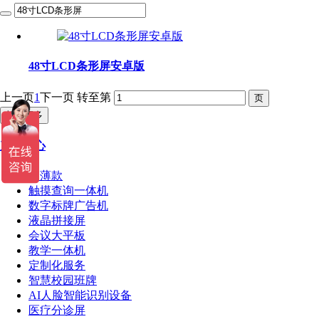
48寸LCD条形屏安卓版
上一页
1
下一页
转至第
加载更多
产品中心
超薄款
触摸查询一体机
数字标牌广告机
液晶拼接屏
会议大平板
教学一体机
定制化服务
智慧校园班牌
AI人脸智能识别设备
医疗分诊屏