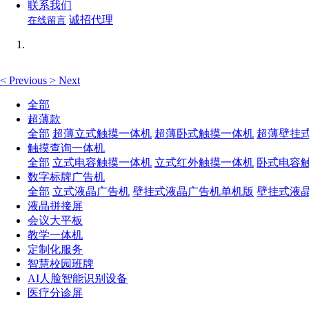
联系我们
诚招代理
在线留言
<
Previous
>
Next
全部
超薄款
全部
超薄立式触摸一体机
超薄卧式触摸一体机
超薄壁挂
触摸查询一体机
全部
立式电容触摸一体机
立式红外触摸一体机
卧式电容
数字标牌广告机
全部
立式液晶广告机
壁挂式液晶广告机单机版
壁挂式液
液晶拼接屏
会议大平板
教学一体机
定制化服务
智慧校园班牌
AI人脸智能识别设备
医疗分诊屏