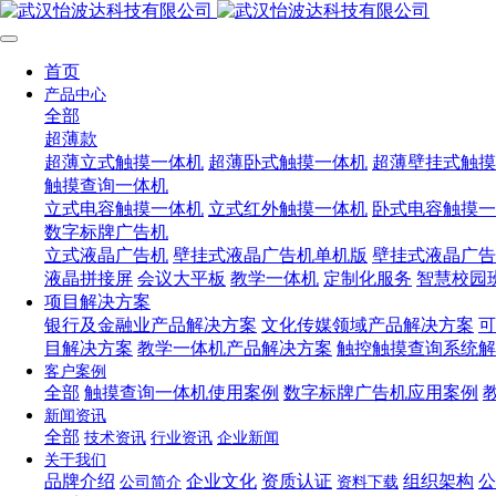
首页
产品中心
全部
超薄款
超薄立式触摸一体机
超薄卧式触摸一体机
超薄壁挂式触摸
触摸查询一体机
立式电容触摸一体机
立式红外触摸一体机
卧式电容触摸一
数字标牌广告机
立式液晶广告机
壁挂式液晶广告机单机版
壁挂式液晶广告
液晶拼接屏
会议大平板
教学一体机
定制化服务
智慧校园
项目解决方案
银行及金融业产品解决方案
文化传媒领域产品解决方案
可
目解决方案
教学一体机产品解决方案
触控触摸查询系统解
客户案例
全部
触摸查询一体机使用案例
数字标牌广告机应用案例
新闻资讯
全部
技术资讯
行业资讯
企业新闻
关于我们
品牌介绍
企业文化
资质认证
组织架构
公
公司简介
资料下载