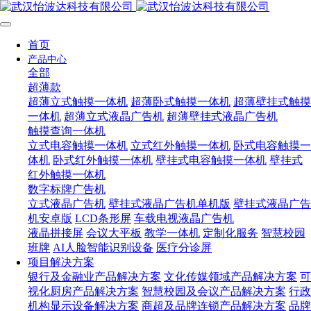
首页
产品中心
全部
超薄款
超薄立式触摸一体机
超薄卧式触摸一体机
超薄壁挂式触摸
一体机
超薄立式液晶广告机
超薄壁挂式液晶广告机
触摸查询一体机
立式电容触摸一体机
立式红外触摸一体机
卧式电容触摸一
体机
卧式红外触摸一体机
壁挂式电容触摸一体机
壁挂式
红外触摸一体机
数字标牌广告机
立式液晶广告机
壁挂式液晶广告机单机版
壁挂式液晶广告
机安卓版
LCD条形屏
车载电视液晶广告机
液晶拼接屏
会议大平板
教学一体机
定制化服务
智慧校园
班牌
AI人脸智能识别设备
医疗分诊屏
项目解决方案
银行及金融业产品解决方案
文化传媒领域产品解决方案
可
视化厨房产品解决方案
智慧校园及会议产品解决方案
行政
机构显示设备解决方案
商超及品牌连锁产品解决方案
品牌