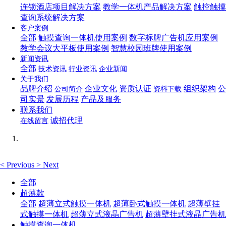
连锁酒店项目解决方案
教学一体机产品解决方案
触控触摸
查询系统解决方案
客户案例
全部
触摸查询一体机使用案例
数字标牌广告机应用案例
教学会议大平板使用案例
智慧校园班牌使用案例
新闻资讯
全部
技术资讯
行业资讯
企业新闻
关于我们
品牌介绍
企业文化
资质认证
组织架构
公
公司简介
资料下载
司实景
发展历程
产品及服务
联系我们
诚招代理
在线留言
<
Previous
>
Next
全部
超薄款
全部
超薄立式触摸一体机
超薄卧式触摸一体机
超薄壁挂
式触摸一体机
超薄立式液晶广告机
超薄壁挂式液晶广告机
触摸查询一体机