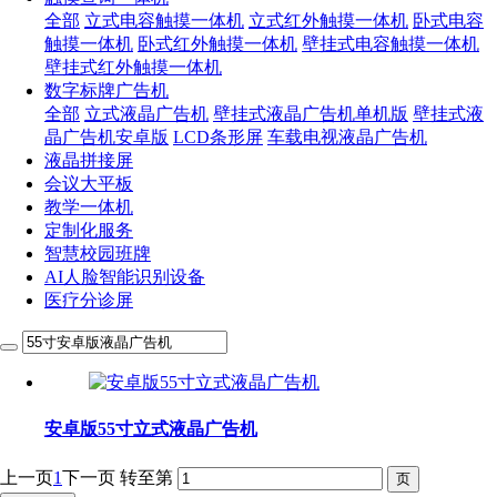
全部
立式电容触摸一体机
立式红外触摸一体机
卧式电容
触摸一体机
卧式红外触摸一体机
壁挂式电容触摸一体机
壁挂式红外触摸一体机
数字标牌广告机
全部
立式液晶广告机
壁挂式液晶广告机单机版
壁挂式液
晶广告机安卓版
LCD条形屏
车载电视液晶广告机
液晶拼接屏
会议大平板
教学一体机
定制化服务
智慧校园班牌
AI人脸智能识别设备
医疗分诊屏
安卓版55寸立式液晶广告机
上一页
1
下一页
转至第