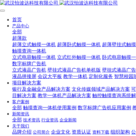
首页
产品中心
全部
超薄款
超薄立式触摸一体机
超薄卧式触摸一体机
超薄壁挂式触摸
触摸查询一体机
立式电容触摸一体机
立式红外触摸一体机
卧式电容触摸一
数字标牌广告机
立式液晶广告机
壁挂式液晶广告机单机版
壁挂式液晶广告
液晶拼接屏
会议大平板
教学一体机
定制化服务
智慧校园
项目解决方案
银行及金融业产品解决方案
文化传媒领域产品解决方案
可
目解决方案
教学一体机产品解决方案
触控触摸查询系统解
客户案例
全部
触摸查询一体机使用案例
数字标牌广告机应用案例
新闻资讯
全部
技术资讯
行业资讯
企业新闻
关于我们
品牌介绍
企业文化
资质认证
组织架构
公
公司简介
资料下载