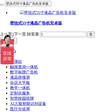
壁挂式55寸液晶广告机安卓版
上一页
1
下一页
转至第
加载更多
产品中心
超薄款
触摸查询一体机
数字标牌广告机
液晶拼接屏
会议大平板
教学一体机
定制化服务
智慧校园班牌
AI人脸智能识别设备
医疗分诊屏