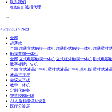
联系我们
诚招代理
在线留言
<
Previous
>
Next
全部
超薄款
全部
超薄立式触摸一体机
超薄卧式触摸一体机
超薄壁挂
触摸查询一体机
全部
立式电容触摸一体机
立式红外触摸一体机
卧式电容
数字标牌广告机
全部
立式液晶广告机
壁挂式液晶广告机单机版
壁挂式液
液晶拼接屏
会议大平板
教学一体机
定制化服务
智慧校园班牌
AI人脸智能识别设备
医疗分诊屏