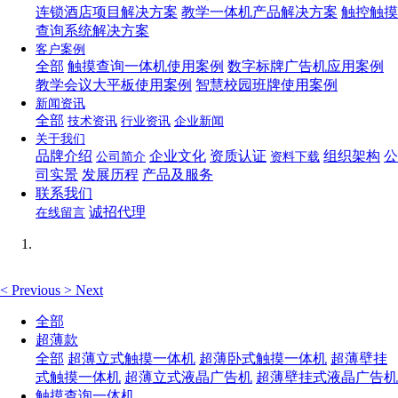
连锁酒店项目解决方案
教学一体机产品解决方案
触控触摸
查询系统解决方案
客户案例
全部
触摸查询一体机使用案例
数字标牌广告机应用案例
教学会议大平板使用案例
智慧校园班牌使用案例
新闻资讯
全部
技术资讯
行业资讯
企业新闻
关于我们
品牌介绍
企业文化
资质认证
组织架构
公
公司简介
资料下载
司实景
发展历程
产品及服务
联系我们
诚招代理
在线留言
<
Previous
>
Next
全部
超薄款
全部
超薄立式触摸一体机
超薄卧式触摸一体机
超薄壁挂
式触摸一体机
超薄立式液晶广告机
超薄壁挂式液晶广告机
触摸查询一体机