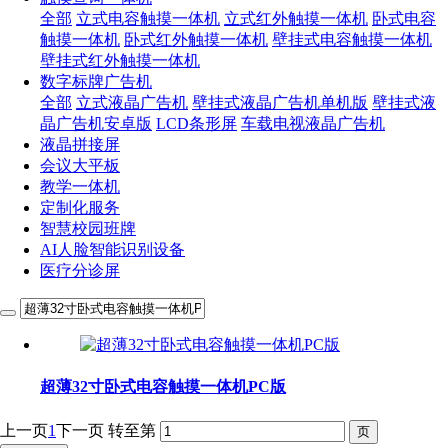
全部
立式电容触摸一体机
立式红外触摸一体机
卧式电容
触摸一体机
卧式红外触摸一体机
壁挂式电容触摸一体机
壁挂式红外触摸一体机
数字标牌广告机
全部
立式液晶广告机
壁挂式液晶广告机单机版
壁挂式液
晶广告机安卓版
LCD条形屏
车载电视液晶广告机
液晶拼接屏
会议大平板
教学一体机
定制化服务
智慧校园班牌
AI人脸智能识别设备
医疗分诊屏
超薄32寸卧式电容触摸一体机PC版
上一页
1
下一页
转至第