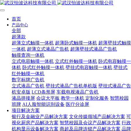
首页
产品中心
全部
超薄款
超薄立式触摸一体机
超薄卧式触摸一体机
超薄壁挂式触摸
一体机
超薄立式液晶广告机
超薄壁挂式液晶广告机
触摸查询一体机
立式电容触摸一体机
立式红外触摸一体机
卧式电容触摸一
体机
卧式红外触摸一体机
壁挂式电容触摸一体机
壁挂式
红外触摸一体机
数字标牌广告机
立式液晶广告机
壁挂式液晶广告机单机版
壁挂式液晶广告
机安卓版
LCD条形屏
车载电视液晶广告机
液晶拼接屏
会议大平板
教学一体机
定制化服务
智慧校园
班牌
AI人脸智能识别设备
医疗分诊屏
项目解决方案
银行及金融业产品解决方案
文化传媒领域产品解决方案
可
视化厨房产品解决方案
智慧校园及会议产品解决方案
行政
机构显示设备解决方案
商超及品牌连锁产品解决方案
品牌