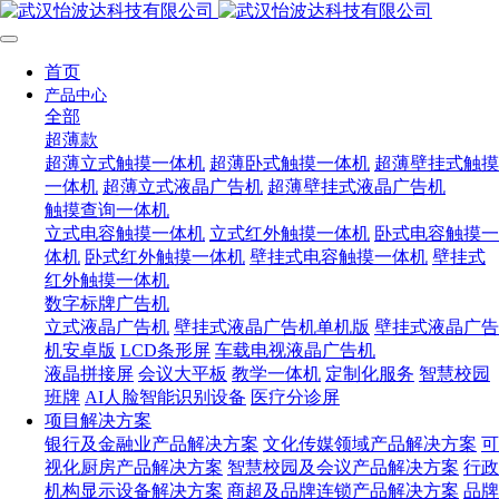
首页
产品中心
全部
超薄款
超薄立式触摸一体机
超薄卧式触摸一体机
超薄壁挂式触摸
一体机
超薄立式液晶广告机
超薄壁挂式液晶广告机
触摸查询一体机
立式电容触摸一体机
立式红外触摸一体机
卧式电容触摸一
体机
卧式红外触摸一体机
壁挂式电容触摸一体机
壁挂式
红外触摸一体机
数字标牌广告机
立式液晶广告机
壁挂式液晶广告机单机版
壁挂式液晶广告
机安卓版
LCD条形屏
车载电视液晶广告机
液晶拼接屏
会议大平板
教学一体机
定制化服务
智慧校园
班牌
AI人脸智能识别设备
医疗分诊屏
项目解决方案
银行及金融业产品解决方案
文化传媒领域产品解决方案
可
视化厨房产品解决方案
智慧校园及会议产品解决方案
行政
机构显示设备解决方案
商超及品牌连锁产品解决方案
品牌