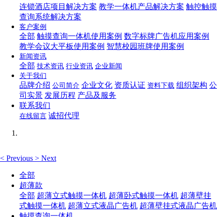
连锁酒店项目解决方案
教学一体机产品解决方案
触控触摸
查询系统解决方案
客户案例
全部
触摸查询一体机使用案例
数字标牌广告机应用案例
教学会议大平板使用案例
智慧校园班牌使用案例
新闻资讯
全部
技术资讯
行业资讯
企业新闻
关于我们
品牌介绍
企业文化
资质认证
组织架构
公
公司简介
资料下载
司实景
发展历程
产品及服务
联系我们
诚招代理
在线留言
<
Previous
>
Next
全部
超薄款
全部
超薄立式触摸一体机
超薄卧式触摸一体机
超薄壁挂
式触摸一体机
超薄立式液晶广告机
超薄壁挂式液晶广告机
触摸查询一体机