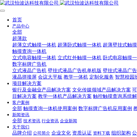
首页
产品中心
全部
超薄款
超薄立式触摸一体机
超薄卧式触摸一体机
超薄壁挂式触摸
触摸查询一体机
立式电容触摸一体机
立式红外触摸一体机
卧式电容触摸一
数字标牌广告机
立式液晶广告机
壁挂式液晶广告机单机版
壁挂式液晶广告
液晶拼接屏
会议大平板
教学一体机
定制化服务
智慧校园
项目解决方案
银行及金融业产品解决方案
文化传媒领域产品解决方案
可
目解决方案
教学一体机产品解决方案
触控触摸查询系统解
客户案例
全部
触摸查询一体机使用案例
数字标牌广告机应用案例
新闻资讯
全部
技术资讯
行业资讯
企业新闻
关于我们
品牌介绍
企业文化
资质认证
组织架构
公
公司简介
资料下载