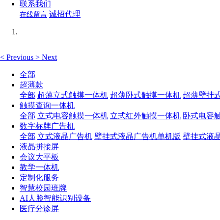
联系我们
诚招代理
在线留言
<
Previous
>
Next
全部
超薄款
全部
超薄立式触摸一体机
超薄卧式触摸一体机
超薄壁挂
触摸查询一体机
全部
立式电容触摸一体机
立式红外触摸一体机
卧式电容
数字标牌广告机
全部
立式液晶广告机
壁挂式液晶广告机单机版
壁挂式液
液晶拼接屏
会议大平板
教学一体机
定制化服务
智慧校园班牌
AI人脸智能识别设备
医疗分诊屏