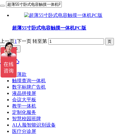
超薄55寸卧式电容触摸一体机PC版
上一页
1
下一页
转至第
加载更多
产品中心
超薄款
触摸查询一体机
数字标牌广告机
液晶拼接屏
会议大平板
教学一体机
定制化服务
智慧校园班牌
AI人脸智能识别设备
医疗分诊屏