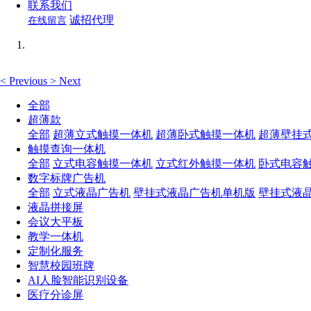
联系我们
诚招代理
在线留言
<
Previous
>
Next
全部
超薄款
全部
超薄立式触摸一体机
超薄卧式触摸一体机
超薄壁挂
触摸查询一体机
全部
立式电容触摸一体机
立式红外触摸一体机
卧式电容
数字标牌广告机
全部
立式液晶广告机
壁挂式液晶广告机单机版
壁挂式液
液晶拼接屏
会议大平板
教学一体机
定制化服务
智慧校园班牌
AI人脸智能识别设备
医疗分诊屏