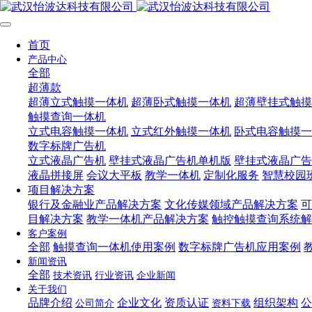
首页
产品中心
全部
超薄款
超薄立式触摸一体机
超薄卧式触摸一体机
超薄壁挂式触摸
触摸查询一体机
立式电容触摸一体机
立式红外触摸一体机
卧式电容触摸一
数字标牌广告机
立式液晶广告机
壁挂式液晶广告机单机版
壁挂式液晶广告
液晶拼接屏
会议大平板
教学一体机
定制化服务
智慧校园
项目解决方案
银行及金融业产品解决方案
文化传媒领域产品解决方案
可
目解决方案
教学一体机产品解决方案
触控触摸查询系统解
客户案例
全部
触摸查询一体机使用案例
数字标牌广告机应用案例
新闻资讯
全部
技术资讯
行业资讯
企业新闻
关于我们
品牌介绍
企业文化
资质认证
组织架构
公
公司简介
资料下载