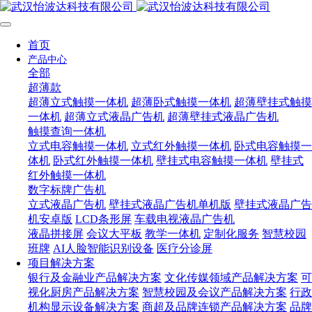
首页
产品中心
全部
超薄款
超薄立式触摸一体机
超薄卧式触摸一体机
超薄壁挂式触摸
一体机
超薄立式液晶广告机
超薄壁挂式液晶广告机
触摸查询一体机
立式电容触摸一体机
立式红外触摸一体机
卧式电容触摸一
体机
卧式红外触摸一体机
壁挂式电容触摸一体机
壁挂式
红外触摸一体机
数字标牌广告机
立式液晶广告机
壁挂式液晶广告机单机版
壁挂式液晶广告
机安卓版
LCD条形屏
车载电视液晶广告机
液晶拼接屏
会议大平板
教学一体机
定制化服务
智慧校园
班牌
AI人脸智能识别设备
医疗分诊屏
项目解决方案
银行及金融业产品解决方案
文化传媒领域产品解决方案
可
视化厨房产品解决方案
智慧校园及会议产品解决方案
行政
机构显示设备解决方案
商超及品牌连锁产品解决方案
品牌