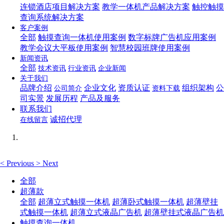
连锁酒店项目解决方案
教学一体机产品解决方案
触控触摸
查询系统解决方案
客户案例
全部
触摸查询一体机使用案例
数字标牌广告机应用案例
教学会议大平板使用案例
智慧校园班牌使用案例
新闻资讯
全部
技术资讯
行业资讯
企业新闻
关于我们
品牌介绍
企业文化
资质认证
组织架构
公
公司简介
资料下载
司实景
发展历程
产品及服务
联系我们
诚招代理
在线留言
<
Previous
>
Next
全部
超薄款
全部
超薄立式触摸一体机
超薄卧式触摸一体机
超薄壁挂
式触摸一体机
超薄立式液晶广告机
超薄壁挂式液晶广告机
触摸查询一体机