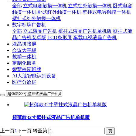
全部
立式电容触摸一体机
立式红外触摸一体机
卧式电容
触摸一体机
卧式红外触摸一体机
壁挂式电容触摸一体机
壁挂式红外触摸一体机
数字标牌广告机
全部
立式液晶广告机
壁挂式液晶广告机单机版
壁挂式液
晶广告机安卓版
LCD条形屏
车载电视液晶广告机
液晶拼接屏
会议大平板
教学一体机
定制化服务
智慧校园班牌
AI人脸智能识别设备
医疗分诊屏
超薄款32寸壁挂式液晶广告机单机版
上一页
1
下一页
转至第