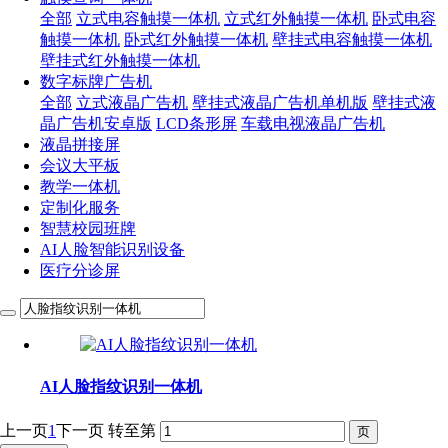
全部
立式电容触摸一体机
立式红外触摸一体机
卧式电容
触摸一体机
卧式红外触摸一体机
壁挂式电容触摸一体机
壁挂式红外触摸一体机
数字标牌广告机
全部
立式液晶广告机
壁挂式液晶广告机单机版
壁挂式液
晶广告机安卓版
LCD条形屏
车载电视液晶广告机
液晶拼接屏
会议大平板
教学一体机
定制化服务
智慧校园班牌
AI人脸智能识别设备
医疗分诊屏
AI人脸指纹识别一体机
上一页
1
下一页
转至第