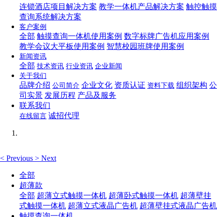
连锁酒店项目解决方案
教学一体机产品解决方案
触控触摸
查询系统解决方案
客户案例
全部
触摸查询一体机使用案例
数字标牌广告机应用案例
教学会议大平板使用案例
智慧校园班牌使用案例
新闻资讯
全部
技术资讯
行业资讯
企业新闻
关于我们
品牌介绍
企业文化
资质认证
组织架构
公
公司简介
资料下载
司实景
发展历程
产品及服务
联系我们
诚招代理
在线留言
<
Previous
>
Next
全部
超薄款
全部
超薄立式触摸一体机
超薄卧式触摸一体机
超薄壁挂
式触摸一体机
超薄立式液晶广告机
超薄壁挂式液晶广告机
触摸查询一体机