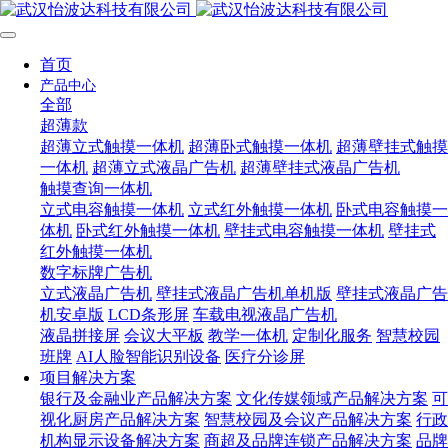
首页
产品中心
全部
超薄款
超薄立式触摸一体机
超薄卧式触摸一体机
超薄壁挂式触摸
一体机
超薄立式液晶广告机
超薄壁挂式液晶广告机
触摸查询一体机
立式电容触摸一体机
立式红外触摸一体机
卧式电容触摸一
体机
卧式红外触摸一体机
壁挂式电容触摸一体机
壁挂式
红外触摸一体机
数字标牌广告机
立式液晶广告机
壁挂式液晶广告机单机版
壁挂式液晶广告
机安卓版
LCD条形屏
车载电视液晶广告机
液晶拼接屏
会议大平板
教学一体机
定制化服务
智慧校园
班牌
AI人脸智能识别设备
医疗分诊屏
项目解决方案
银行及金融业产品解决方案
文化传媒领域产品解决方案
可
视化厨房产品解决方案
智慧校园及会议产品解决方案
行政
机构显示设备解决方案
商超及品牌连锁产品解决方案
品牌