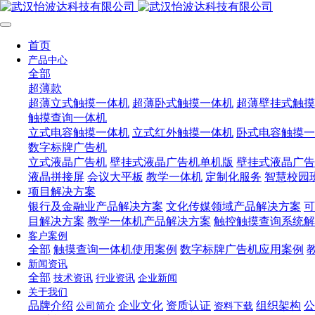
首页
产品中心
全部
超薄款
超薄立式触摸一体机
超薄卧式触摸一体机
超薄壁挂式触摸
触摸查询一体机
立式电容触摸一体机
立式红外触摸一体机
卧式电容触摸一
数字标牌广告机
立式液晶广告机
壁挂式液晶广告机单机版
壁挂式液晶广告
液晶拼接屏
会议大平板
教学一体机
定制化服务
智慧校园
项目解决方案
银行及金融业产品解决方案
文化传媒领域产品解决方案
可
目解决方案
教学一体机产品解决方案
触控触摸查询系统解
客户案例
全部
触摸查询一体机使用案例
数字标牌广告机应用案例
新闻资讯
全部
技术资讯
行业资讯
企业新闻
关于我们
品牌介绍
企业文化
资质认证
组织架构
公
公司简介
资料下载