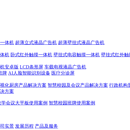
一体机
超薄立式液晶广告机
超薄壁挂式液晶广告机
体机
卧式红外触摸一体机
壁挂式电容触摸一体机
壁挂式红外触
机安卓版
LCD条形屏
车载电视液晶广告机
班牌
AI人脸智能识别设备
医疗分诊屏
视化厨房产品解决方案
智慧校园及会议产品解决方案
行政机构
决方案
教学会议大平板使用案例
智慧校园班牌使用案例
司实景
发展历程
产品及服务