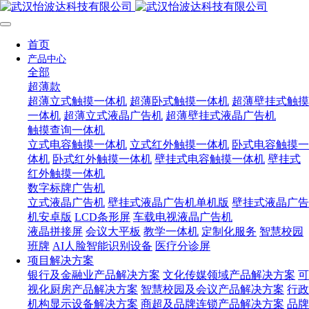
首页
产品中心
全部
超薄款
超薄立式触摸一体机
超薄卧式触摸一体机
超薄壁挂式触摸
一体机
超薄立式液晶广告机
超薄壁挂式液晶广告机
触摸查询一体机
立式电容触摸一体机
立式红外触摸一体机
卧式电容触摸一
体机
卧式红外触摸一体机
壁挂式电容触摸一体机
壁挂式
红外触摸一体机
数字标牌广告机
立式液晶广告机
壁挂式液晶广告机单机版
壁挂式液晶广告
机安卓版
LCD条形屏
车载电视液晶广告机
液晶拼接屏
会议大平板
教学一体机
定制化服务
智慧校园
班牌
AI人脸智能识别设备
医疗分诊屏
项目解决方案
银行及金融业产品解决方案
文化传媒领域产品解决方案
可
视化厨房产品解决方案
智慧校园及会议产品解决方案
行政
机构显示设备解决方案
商超及品牌连锁产品解决方案
品牌