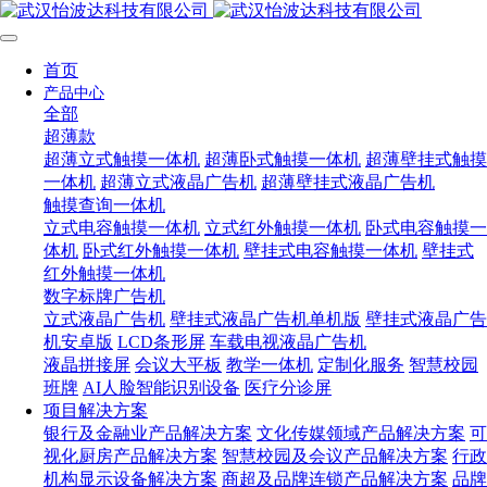
首页
产品中心
全部
超薄款
超薄立式触摸一体机
超薄卧式触摸一体机
超薄壁挂式触摸
一体机
超薄立式液晶广告机
超薄壁挂式液晶广告机
触摸查询一体机
立式电容触摸一体机
立式红外触摸一体机
卧式电容触摸一
体机
卧式红外触摸一体机
壁挂式电容触摸一体机
壁挂式
红外触摸一体机
数字标牌广告机
立式液晶广告机
壁挂式液晶广告机单机版
壁挂式液晶广告
机安卓版
LCD条形屏
车载电视液晶广告机
液晶拼接屏
会议大平板
教学一体机
定制化服务
智慧校园
班牌
AI人脸智能识别设备
医疗分诊屏
项目解决方案
银行及金融业产品解决方案
文化传媒领域产品解决方案
可
视化厨房产品解决方案
智慧校园及会议产品解决方案
行政
机构显示设备解决方案
商超及品牌连锁产品解决方案
品牌