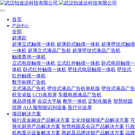
首页
产品中心
全部
超薄款
超薄立式触摸一体机
超薄卧式触摸一体机
超薄壁挂式触摸
一体机
超薄立式液晶广告机
超薄壁挂式液晶广告机
触摸查询一体机
立式电容触摸一体机
立式红外触摸一体机
卧式电容触摸一
体机
卧式红外触摸一体机
壁挂式电容触摸一体机
壁挂式
红外触摸一体机
数字标牌广告机
立式液晶广告机
壁挂式液晶广告机单机版
壁挂式液晶广告
机安卓版
LCD条形屏
车载电视液晶广告机
液晶拼接屏
会议大平板
教学一体机
定制化服务
智慧校园
班牌
AI人脸智能识别设备
医疗分诊屏
项目解决方案
银行及金融业产品解决方案
文化传媒领域产品解决方案
可
视化厨房产品解决方案
智慧校园及会议产品解决方案
行政
机构显示设备解决方案
商超及品牌连锁产品解决方案
品牌