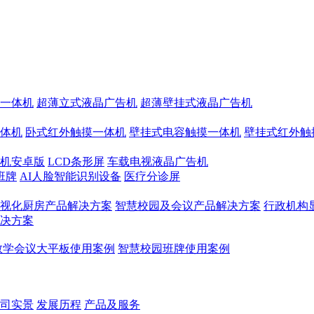
一体机
超薄立式液晶广告机
超薄壁挂式液晶广告机
体机
卧式红外触摸一体机
壁挂式电容触摸一体机
壁挂式红外触
机安卓版
LCD条形屏
车载电视液晶广告机
班牌
AI人脸智能识别设备
医疗分诊屏
视化厨房产品解决方案
智慧校园及会议产品解决方案
行政机构
决方案
教学会议大平板使用案例
智慧校园班牌使用案例
司实景
发展历程
产品及服务