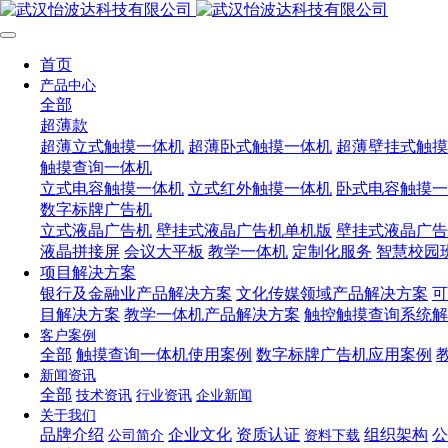
首页
产品中心
全部
超薄款
超薄立式触摸一体机
超薄卧式触摸一体机
超薄壁挂式触摸
触摸查询一体机
立式电容触摸一体机
立式红外触摸一体机
卧式电容触摸一
数字标牌广告机
立式液晶广告机
壁挂式液晶广告机单机版
壁挂式液晶广告
液晶拼接屏
会议大平板
教学一体机
定制化服务
智慧校园
项目解决方案
银行及金融业产品解决方案
文化传媒领域产品解决方案
可
目解决方案
教学一体机产品解决方案
触控触摸查询系统解
客户案例
全部
触摸查询一体机使用案例
数字标牌广告机应用案例
新闻资讯
全部
技术资讯
行业资讯
企业新闻
关于我们
品牌介绍
企业文化
资质认证
组织架构
公
公司简介
资料下载