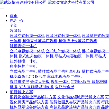
首页
产品中心
全部
超薄款
超薄立式触摸一体机
超薄卧式触摸一体机
超薄壁挂式触摸
一体机
超薄立式液晶广告机
超薄壁挂式液晶广告机
触摸查询一体机
立式电容触摸一体机
立式红外触摸一体机
卧式电容触摸一
体机
卧式红外触摸一体机
壁挂式电容触摸一体机
壁挂式
红外触摸一体机
数字标牌广告机
立式液晶广告机
壁挂式液晶广告机单机版
壁挂式液晶广告
机安卓版
LCD条形屏
车载电视液晶广告机
液晶拼接屏
会议大平板
教学一体机
定制化服务
智慧校园
班牌
AI人脸智能识别设备
医疗分诊屏
项目解决方案
银行及金融业产品解决方案
文化传媒领域产品解决方案
可
视化厨房产品解决方案
智慧校园及会议产品解决方案
行政
机构显示设备解决方案
商超及品牌连锁产品解决方案
品牌