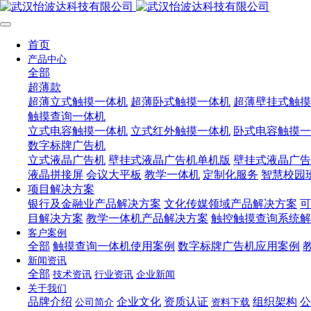
首页
产品中心
全部
超薄款
超薄立式触摸一体机
超薄卧式触摸一体机
超薄壁挂式触摸
触摸查询一体机
立式电容触摸一体机
立式红外触摸一体机
卧式电容触摸一
数字标牌广告机
立式液晶广告机
壁挂式液晶广告机单机版
壁挂式液晶广告
液晶拼接屏
会议大平板
教学一体机
定制化服务
智慧校园
项目解决方案
银行及金融业产品解决方案
文化传媒领域产品解决方案
可
目解决方案
教学一体机产品解决方案
触控触摸查询系统解
客户案例
全部
触摸查询一体机使用案例
数字标牌广告机应用案例
新闻资讯
全部
技术资讯
行业资讯
企业新闻
关于我们
品牌介绍
企业文化
资质认证
组织架构
公
公司简介
资料下载