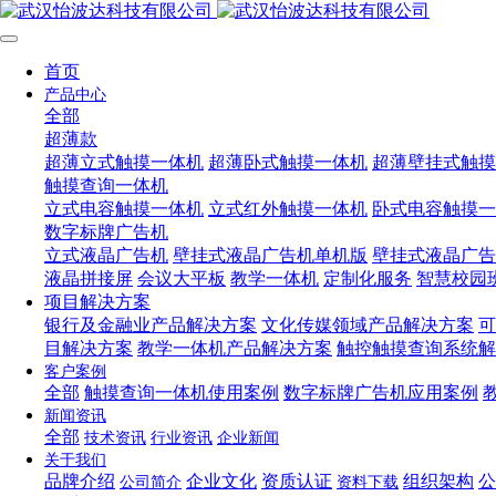
首页
产品中心
全部
超薄款
超薄立式触摸一体机
超薄卧式触摸一体机
超薄壁挂式触摸
触摸查询一体机
立式电容触摸一体机
立式红外触摸一体机
卧式电容触摸一
数字标牌广告机
立式液晶广告机
壁挂式液晶广告机单机版
壁挂式液晶广告
液晶拼接屏
会议大平板
教学一体机
定制化服务
智慧校园
项目解决方案
银行及金融业产品解决方案
文化传媒领域产品解决方案
可
目解决方案
教学一体机产品解决方案
触控触摸查询系统解
客户案例
全部
触摸查询一体机使用案例
数字标牌广告机应用案例
新闻资讯
全部
技术资讯
行业资讯
企业新闻
关于我们
品牌介绍
企业文化
资质认证
组织架构
公
公司简介
资料下载