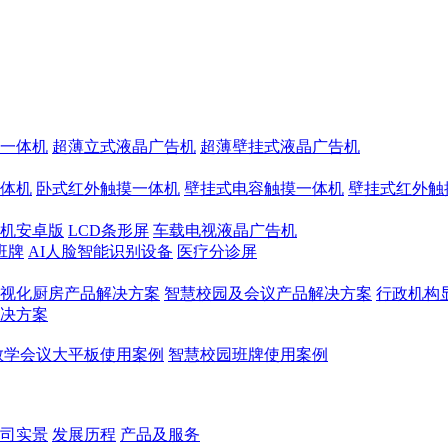
一体机
超薄立式液晶广告机
超薄壁挂式液晶广告机
体机
卧式红外触摸一体机
壁挂式电容触摸一体机
壁挂式红外触
机安卓版
LCD条形屏
车载电视液晶广告机
班牌
AI人脸智能识别设备
医疗分诊屏
视化厨房产品解决方案
智慧校园及会议产品解决方案
行政机构
决方案
教学会议大平板使用案例
智慧校园班牌使用案例
司实景
发展历程
产品及服务