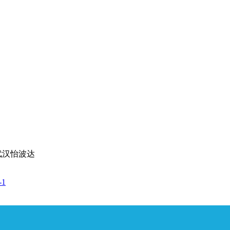
武汉怡波达
-1