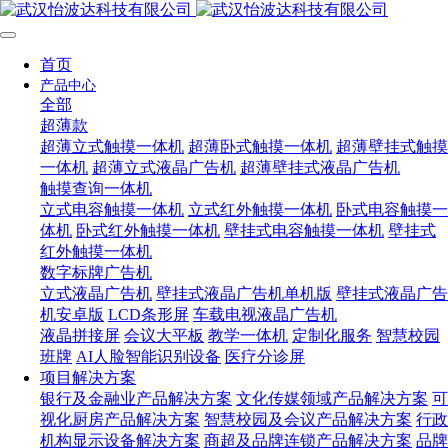
首页
产品中心
全部
超薄款
超薄立式触摸一体机
超薄卧式触摸一体机
超薄壁挂式触摸
一体机
超薄立式液晶广告机
超薄壁挂式液晶广告机
触摸查询一体机
立式电容触摸一体机
立式红外触摸一体机
卧式电容触摸一
体机
卧式红外触摸一体机
壁挂式电容触摸一体机
壁挂式
红外触摸一体机
数字标牌广告机
立式液晶广告机
壁挂式液晶广告机单机版
壁挂式液晶广告
机安卓版
LCD条形屏
车载电视液晶广告机
液晶拼接屏
会议大平板
教学一体机
定制化服务
智慧校园
班牌
AI人脸智能识别设备
医疗分诊屏
项目解决方案
银行及金融业产品解决方案
文化传媒领域产品解决方案
可
视化厨房产品解决方案
智慧校园及会议产品解决方案
行政
机构显示设备解决方案
商超及品牌连锁产品解决方案
品牌