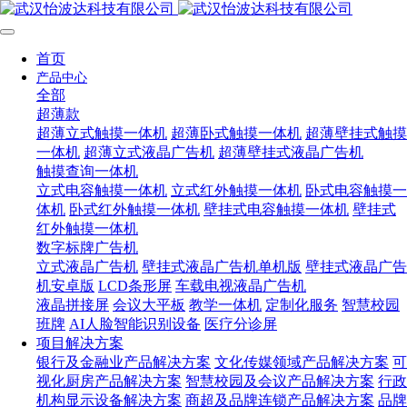
首页
产品中心
全部
超薄款
超薄立式触摸一体机
超薄卧式触摸一体机
超薄壁挂式触摸
一体机
超薄立式液晶广告机
超薄壁挂式液晶广告机
触摸查询一体机
立式电容触摸一体机
立式红外触摸一体机
卧式电容触摸一
体机
卧式红外触摸一体机
壁挂式电容触摸一体机
壁挂式
红外触摸一体机
数字标牌广告机
立式液晶广告机
壁挂式液晶广告机单机版
壁挂式液晶广告
机安卓版
LCD条形屏
车载电视液晶广告机
液晶拼接屏
会议大平板
教学一体机
定制化服务
智慧校园
班牌
AI人脸智能识别设备
医疗分诊屏
项目解决方案
银行及金融业产品解决方案
文化传媒领域产品解决方案
可
视化厨房产品解决方案
智慧校园及会议产品解决方案
行政
机构显示设备解决方案
商超及品牌连锁产品解决方案
品牌